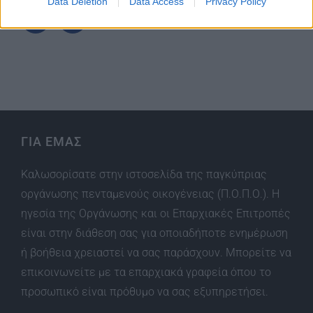
Data Deletion
Data Access
Privacy Policy
ΓΙΑ ΕΜΑΣ
Καλωσορίσατε στην ιστοσελίδα της παγκύπριας
οργάνωσης πενταμενούς οικογένειας (Π.Ο.Π.Ο.). Η
ηγεσία της Οργάνωσης και οι Επαρχιακές Επιτροπές
είναι στην διάθεση σας για οποιαδήποτε ενημέρωση
ή βοήθεια χρειαστεί να σας παράσχουν. Μπορείτε να
επικοινωνείτε με τα επαρχιακά γραφεία όπου το
προσωπικό είναι πρόθυμο να σας εξυπηρετήσει.