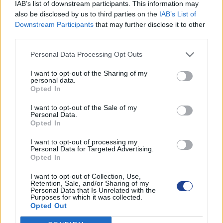
IAB’s list of downstream participants. This information may
τροποποιηθεί το [...]
also be disclosed by us to third parties on the
IAB’s List of
Downstream Participants
that may further disclose it to other
third parties.
Personal Data Processing Opt Outs
Τελετή βράβευσης μητέρων που
I want to opt-out of the Sharing of my
personal data.
απόκτησαν το τρίτο τους παιδί το
Opted In
2022 στο Δημοτικό Θέατρο
Λάρνακας απο τις Επαρχιακές
I want to opt-out of the Sale of my
Επιτροπές Λάρνακας και
Personal Data.
Αμμοχώστου
Opted In
31 Ιουλίου, 2023
I want to opt-out of processing my
Personal Data for Targeted Advertising.
Opted In
Η Παγκύπρια Οργάνωση Πενταμελούς
I want to opt-out of Collection, Use,
Retention, Sale, and/or Sharing of my
Οικογένειας (Π.Ο.Π.Ο.) Λάρνακας και
Personal Data that Is Unrelated with the
Purposes for which it was collected.
Αμμοχώστου , μέσα στα πλαίσια της
Opted Out
κοινωνικής της πολιτικής, πραγματοποίησε