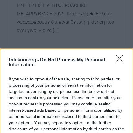
ΕΙΣΗΓΗΣΕΙΣ ΓΙΑ ΤΗ ΦΟΡΟΛΟΓΙΚΗ
ΜΕΤΑΡΡΥΘΜΙΣΗ 2025 Καταρχάς θα θέλαμε
να αναφέρουμε ότι είναι θετική η κίνηση που
έχει γίνει για να [...]
triteknoi.org -
Do Not Process My Personal
Information
ΧΟΡΗΓΙΑ ΦΩΤΟΒΟΛΤΑΪΚΩΝ ΓΙΑ
ΤΡΙΤΕΚΝΟΥΣ
If you wish to opt-out of the sale, sharing to third parties, or
1 Σεπτεμβρίου, 2023
processing of your personal or sensitive information for
targeted advertising by us, please use the below opt-out
section to confirm your selection. Please note that after your
ΣΧΕΔΙΟ ΧΟΡΗΓΙΩΝ ΓΙΑ ΕΝΘΑΡΡΥΝΣΗ ΤΗΣ
opt-out request is processed you may continue seeing
interest-based ads based on personal information utilized by
ΧΡΗΣΗΣ ΑΝΑΝΕΩΣΙΜΩΝ ΠΗΓΩΝ ΕΝΕΡΓΕΙΑΣ
us or personal information disclosed to third parties prior to
ΚΑΙ ΕΞΟΙΚΟΝΟΜΗΣΗΣ ΕΝΕΡΓΕΙΑΣ ΣΕ
your opt-out. You may separately opt-out of the further
ΚΑΤΟΙΚΙΕΣ 2022-2023 Στις 22/08/2022 έχει
disclosure of your personal information by third parties on the