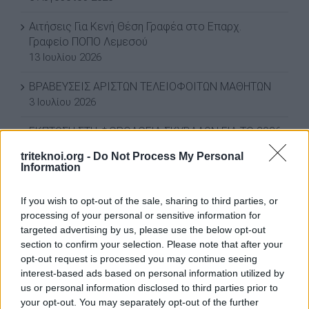
Αιτήσεις Για Κενή Θέση Γραφέα στο Επαρχ.
Γραφείο ΠΟΠΟ Λεμεσού
13 Ιουλίου 2026
ΒΡΑΒΕΥΣΕΙΣ ΑΡΙΣΤΩΝ ΤΕΛΕΙΟΦΟΙΤΩΝ ΜΑΘΗΤΩΝ
3 Ιουλίου 2026
ΕΚΠΤΩΣΗ ΣΤΗ ΦΟΡΟΛΟΓΙΑ ΣΚΥΒΑΛΩΝ ΓΙΑ ΤΟ 2026
3 Ιουλίου 2026
triteknoi.org -
Do Not Process My Personal
Information
ΕΚΠΤΩΣΗ ΣΤΑ ΣΚΥΒΑΛΑ ΑΠΟ ΔΗΜΟ ΛΕΥΚΩΣΙΑΣ
11 Ιουνίου 2026
If you wish to opt-out of the sale, sharing to third parties, or
processing of your personal or sensitive information for
Water World Ayia Napa Cyprus ΕΚΠΤΩΣΗ ΓΙΑ 2026
targeted advertising by us, please use the below opt-out
8 Ιουνίου 2026
section to confirm your selection. Please note that after your
opt-out request is processed you may continue seeing
ΕΚΠΤΩΣΗ ΑΠΟ ΚΟΙΝΟΤΙΚΟ ΣΥΜΒΟΥΛΙΟ ΜΑΡΩΝΙΟΥ
interest-based ads based on personal information utilized by
3 Ιουνίου 2026
us or personal information disclosed to third parties prior to
your opt-out. You may separately opt-out of the further