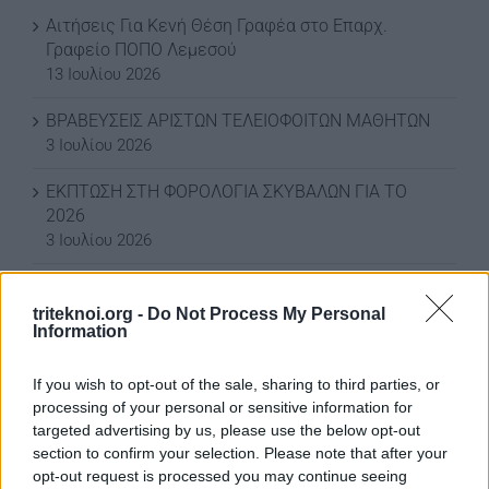
Αιτήσεις Για Κενή Θέση Γραφέα στο Επαρχ.
Γραφείο ΠΟΠΟ Λεμεσού
13 Ιουλίου 2026
ΒΡΑΒΕΥΣΕΙΣ ΑΡΙΣΤΩΝ ΤΕΛΕΙΟΦΟΙΤΩΝ ΜΑΘΗΤΩΝ
3 Ιουλίου 2026
ΕΚΠΤΩΣΗ ΣΤΗ ΦΟΡΟΛΟΓΙΑ ΣΚΥΒΑΛΩΝ ΓΙΑ ΤΟ
2026
3 Ιουλίου 2026
ΕΚΠΤΩΣΗ ΣΤΑ ΣΚΥΒΑΛΑ ΑΠΟ ΔΗΜΟ ΛΕΥΚΩΣΙΑΣ
11 Ιουνίου 2026
triteknoi.org -
Do Not Process My Personal
Information
Water World Ayia Napa Cyprus ΕΚΠΤΩΣΗ ΓΙΑ 2026
8 Ιουνίου 2026
If you wish to opt-out of the sale, sharing to third parties, or
processing of your personal or sensitive information for
ΕΚΠΤΩΣΗ ΑΠΟ ΚΟΙΝΟΤΙΚΟ ΣΥΜΒΟΥΛΙΟ
targeted advertising by us, please use the below opt-out
ΜΑΡΩΝΙΟΥ
section to confirm your selection. Please note that after your
opt-out request is processed you may continue seeing
3 Ιουνίου 2026