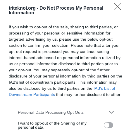
6 Αυγούστου 2026
triteknoi.org -
Do Not Process My Personal
Information
Αιτήσεις Για Κενή Θέση Γραφέα στο Επαρχ.
Γραφείο ΠΟΠΟ Λεμεσού
13 Ιουλίου 2026
If you wish to opt-out of the sale, sharing to third parties, or
processing of your personal or sensitive information for
ΒΡΑΒΕΥΣΕΙΣ ΑΡΙΣΤΩΝ ΤΕΛΕΙΟΦΟΙΤΩΝ ΜΑΘΗΤΩΝ
targeted advertising by us, please use the below opt-out
3 Ιουλίου 2026
section to confirm your selection. Please note that after your
opt-out request is processed you may continue seeing
ΕΚΠΤΩΣΗ ΣΤΗ ΦΟΡΟΛΟΓΙΑ ΣΚΥΒΑΛΩΝ ΓΙΑ ΤΟ
interest-based ads based on personal information utilized by
2026
us or personal information disclosed to third parties prior to
your opt-out. You may separately opt-out of the further
3 Ιουλίου 2026
disclosure of your personal information by third parties on the
IAB’s list of downstream participants. This information may
ΕΚΠΤΩΣΗ ΣΤΑ ΣΚΥΒΑΛΑ ΑΠΟ ΔΗΜΟ ΛΕΥΚΩΣΙΑΣ
also be disclosed by us to third parties on the
IAB’s List of
11 Ιουνίου 2026
Downstream Participants
that may further disclose it to other
third parties.
Water World Ayia Napa Cyprus ΕΚΠΤΩΣΗ ΓΙΑ 2026
8 Ιουνίου 2026
Personal Data Processing Opt Outs
ΕΚΠΤΩΣΗ ΑΠΟ ΚΟΙΝΟΤΙΚΟ ΣΥΜΒΟΥΛΙΟ
I want to opt-out of the Sharing of my
ΜΑΡΩΝΙΟΥ
personal data.