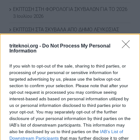
ΕΚΠΤΩΣΗ ΣΤΗ ΦΟΡΟΛΟΓΙΑ ΣΚΥΒΑΛΩΝ ΓΙΑ ΤΟ 2026
3 Ιουλίου 2026
ΕΚΠΤΩΣΗ ΣΤΑ ΣΚΥΒΑΛΑ ΑΠΟ ΔΗΜΟ ΛΕΥΚΩΣΙΑΣ
11 Ιουνίου 2026
triteknoi.org -
Do Not Process My Personal
Water World Ayia Napa Cyprus ΕΚΠΤΩΣΗ ΓΙΑ 2026
Information
8 Ιουνίου 2026
If you wish to opt-out of the sale, sharing to third parties, or
ΕΚΠΤΩΣΗ ΑΠΟ ΚΟΙΝΟΤΙΚΟ ΣΥΜΒΟΥΛΙΟ ΜΑΡΩΝΙΟΥ
processing of your personal or sensitive information for
3 Ιουνίου 2026
targeted advertising by us, please use the below opt-out
section to confirm your selection. Please note that after your
opt-out request is processed you may continue seeing
interest-based ads based on personal information utilized by
ΟΙ ΕΚΔΗΛΩΣΕΙΣ ΜΑΣ
us or personal information disclosed to third parties prior to
your opt-out. You may separately opt-out of the further
disclosure of your personal information by third parties on the
IAB’s list of downstream participants. This information may
also be disclosed by us to third parties on the
IAB’s List of
Downstream Participants
that may further disclose it to other