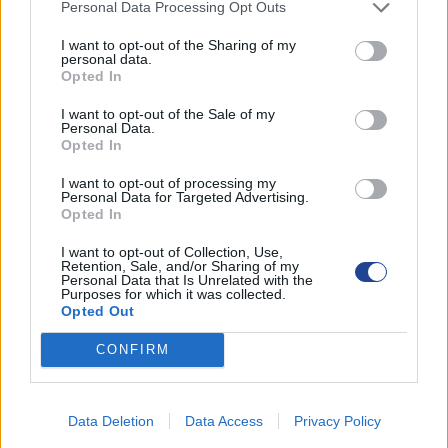
Personal Data Processing Opt Outs
διατίθενται από παιδιάτρους, γυναικολόγους και από
I want to opt-out of the Sharing of my
το Κέντρο Προληπτικής Παιδιατρικής. Το Κέντρο
personal data.
Opted In
Προληπτικής Παιδιατρικής τώρα μας χρειάζεται!
I want to opt-out of the Sale of my
Personal Data.
Περισσότερες πληροφορίες στο τηλ: 25818787
Opted In
Περισσότερα για το Κέντρο Προληπτικής
I want to opt-out of processing my
Παιδιατρικής στην ιστοσελίδα του :
Personal Data for Targeted Advertising.
http://www.cpp.org.cy/
Opted In
I want to opt-out of Collection, Use,
Εκ του Δ.Σ. ΠΟΠΟ Λεμεσού
Retention, Sale, and/or Sharing of my
Personal Data that Is Unrelated with the
Purposes for which it was collected.
Opted Out
CONFIRM
Facebook
Twitter
LinkedIn
Pinterest
Data Deletion
Data Access
Privacy Policy