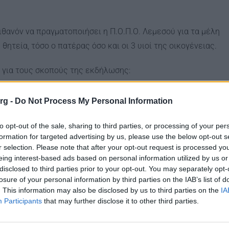
θανόν να πραγματοποιήσει η Π.Ο.Π.Ο. Λεμεσού για τα μέλη
ητεία, τόσο ο πατέρας όσο και οι 3 υιοί της οικογένειας.
. για τους σκοπούς της εκδήλωσης:
org -
Do Not Process My Personal Information
to opt-out of the sale, sharing to third parties, or processing of your per
formation for targeted advertising by us, please use the below opt-out s
r selection. Please note that after your opt-out request is processed y
eing interest-based ads based on personal information utilized by us or
disclosed to third parties prior to your opt-out. You may separately opt-
losure of your personal information by third parties on the IAB’s list of
. This information may also be disclosed by us to third parties on the
IA
Participants
that may further disclose it to other third parties.