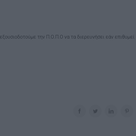
 εξουσιοδοτούμε την Π.Ο.Π.Ο να τα διερευνήσει εάν επιθυμεί
Facebook
Twitter
LinkedIn
Pin