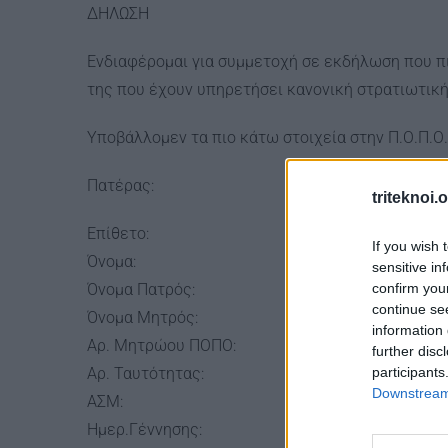
ΔΗΛΩΣΗ
Ενδιαφέρομαι για συμμετοχή σε εκδήλωση που πι
της που έχουν υπηρετήσει κανονική στρατιωτική θ
Υποβάλλομεν τα πιο κάτω στοιχεία στην Π.Ο.Π.Ο
Πατέρας:
triteknoi.
Επίθετο:
If you wish 
Όνομα:
sensitive in
confirm you
Όνομα Πατρός:
continue se
Όνομα Μητρός:
information 
Αρ. Μητρώου ΠΟΠΟ:
further disc
participants
Αρ. Ταυτότητας:
Downstream 
ΑΣΜ:
Ημερ.Γέννησης: