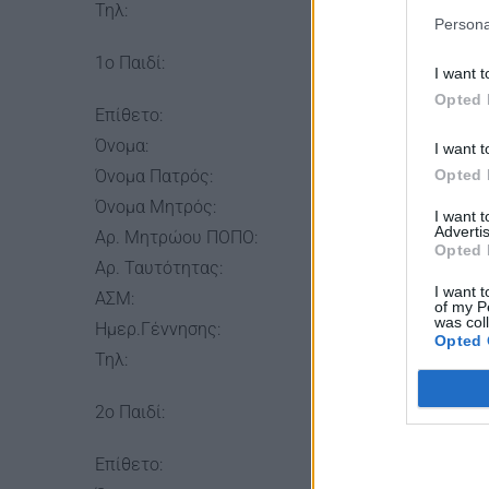
Τηλ:
Persona
1ο Παιδί:
I want t
Opted 
Επίθετο:
Όνομα:
I want t
Opted 
Όνομα Πατρός:
Όνομα Μητρός:
I want 
Advertis
Αρ. Μητρώου ΠΟΠΟ:
Opted 
Αρ. Ταυτότητας:
I want t
ΑΣΜ:
of my P
was col
Ημερ.Γέννησης:
Opted 
Τηλ:
2ο Παιδί:
Επίθετο: