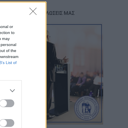
ΟΙ ΕΚΔΗΛΩΣΕΙΣ ΜΑΣ
terest
sonal or
ection to
ou may
 personal
out of the
 downstream
B’s List of