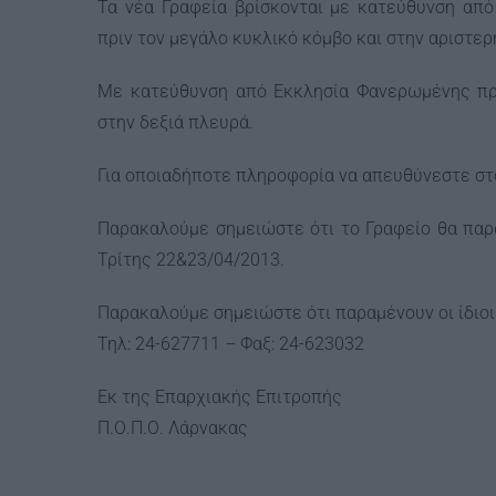
Τα νέα Γραφεία βρίσκονται με κατεύθυνση απ
πριν τον μεγάλο κυκλικό κόμβο και στην αριστε
Με κατεύθυνση από Εκκλησία Φανερωμένης προ
στην δεξιά πλευρά.
Για οποιαδήποτε πληροφορία να απευθύνεστε σ
Παρακαλούμε σημειώστε ότι το Γραφείο θα παρα
Τρίτης 22&23/04/2013.
Παρακαλούμε σημειώστε ότι παραμένουν οι ίδιοι
Τηλ: 24-627711 – Φαξ: 24-623032
Εκ της Επαρχιακής Επιτροπής
Π.Ο.Π.Ο. Λάρνακας