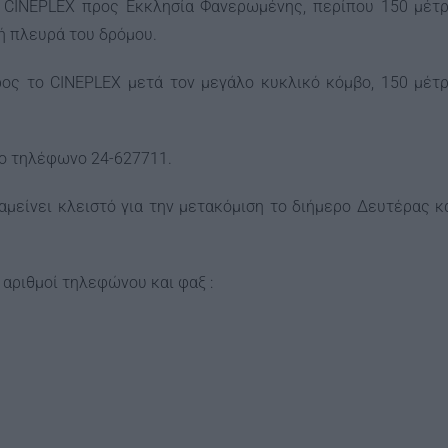
ό CINEPLEX προς Εκκλησία Φανερωμένης, περίπου 150 μέτ
ρή πλευρά του δρόμου.
ς το CINEPLEX μετά τον μεγάλο κυκλικό κόμβο, 150 μέτ
το τηλέφωνο 24-627711.
μείνει κλειστό για την μετακόμιση το διήμερο Δευτέρας κ
 αριθμοί τηλεφώνου και φαξ :