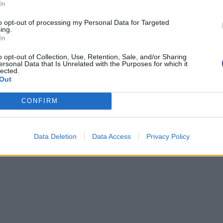
In
to opt-out of processing my Personal Data for Targeted
ing.
In
o opt-out of Collection, Use, Retention, Sale, and/or Sharing
ersonal Data that Is Unrelated with the Purposes for which it
lected.
Out
CONFIRM
Data Deletion
Data Access
Privacy Policy