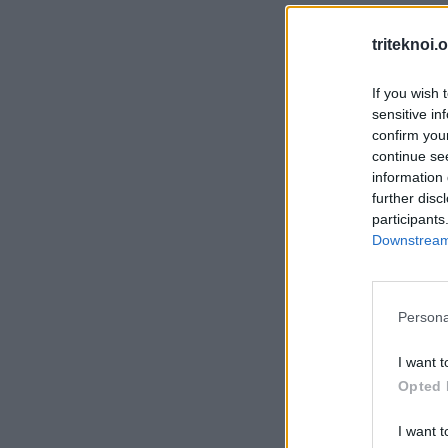
triteknoi.
If you wish 
sensitive in
confirm you
continue se
information 
further disc
participants
Downstream 
Persona
I want t
Opted 
I want t