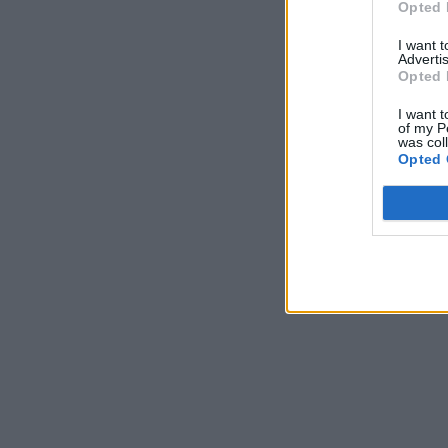
Opted 
I want 
Advertis
Opted 
I want t
of my P
was col
Opted 