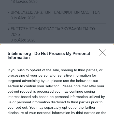
13 Ιουλίου 2026
ΒΡΑΒΕΥΣΕΙΣ ΑΡΙΣΤΩΝ ΤΕΛΕΙΟΦΟΙΤΩΝ ΜΑΘΗΤΩΝ
3 Ιουλίου 2026
ΕΚΠΤΩΣΗ ΣΤΗ ΦΟΡΟΛΟΓΙΑ ΣΚΥΒΑΛΩΝ ΓΙΑ ΤΟ
2026
3 Ιουλίου 2026
ΕΚΠΤΩΣΗ ΣΤΑ ΣΚΥΒΑΛΑ ΑΠΟ ΔΗΜΟ ΛΕΥΚΩΣΙΑΣ
triteknoi.org -
Do Not Process My Personal
11 Ιουνίου 2026
Information
Water World Ayia Napa Cyprus ΕΚΠΤΩΣΗ ΓΙΑ 2026
If you wish to opt-out of the sale, sharing to third parties, or
8 Ιουνίου 2026
processing of your personal or sensitive information for
targeted advertising by us, please use the below opt-out
ΕΚΠΤΩΣΗ ΑΠΟ ΚΟΙΝΟΤΙΚΟ ΣΥΜΒΟΥΛΙΟ
section to confirm your selection. Please note that after your
ΜΑΡΩΝΙΟΥ
opt-out request is processed you may continue seeing
3 Ιουνίου 2026
interest-based ads based on personal information utilized by
us or personal information disclosed to third parties prior to
your opt-out. You may separately opt-out of the further
disclosure of your personal information by third parties on the