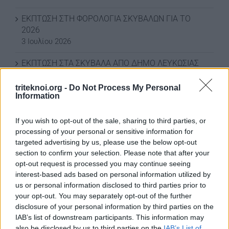
ΕΚΠΤΩΣΗ ΣΤΗ ΦΟΡΟΛΟΓΙΑ ΣΚΥΒΑΛΩΝ ΓΙΑ ΤΟ
2026
3 Ιουλίου 2026
ΕΚΠΤΩΣΗ ΣΤΑ ΣΚΥΒΑΛΑ ΑΠΟ ΔΗΜΟ ΛΕΥΚΩΣΙΑΣ
11 Ιουνίου 2026
triteknoi.org -
Do Not Process My Personal
Information
Water World Ayia Napa Cyprus ΕΚΠΤΩΣΗ ΓΙΑ 2026
8 Ιουνίου 2026
If you wish to opt-out of the sale, sharing to third parties, or
ΕΚΠΤΩΣΗ ΑΠΟ ΚΟΙΝΟΤΙΚΟ ΣΥΜΒΟΥΛΙΟ
processing of your personal or sensitive information for
ΜΑΡΩΝΙΟΥ
targeted advertising by us, please use the below opt-out
3 Ιουνίου 2026
section to confirm your selection. Please note that after your
opt-out request is processed you may continue seeing
interest-based ads based on personal information utilized by
us or personal information disclosed to third parties prior to
ΟΙ ΕΚΔΗΛΩΣΕΙΣ ΜΑΣ
your opt-out. You may separately opt-out of the further
disclosure of your personal information by third parties on the
IAB’s list of downstream participants. This information may
also be disclosed by us to third parties on the
IAB’s List of