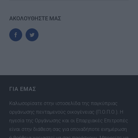
ΑΚΟΛΟΥΘΗΣΤΕ ΜΑΣ
ΓΙΑ ΕΜΑΣ
Καλωσορίσατε στην ιστοσελίδα της παγκύπριας
οργάνωσης πενταμενούς οικογένειας (Π.Ο.Π.Ο.). Η
ηγεσία της Οργάνωσης και οι Επαρχιακές Επιτροπές
είναι στην διάθεση σας για οποιαδήποτε ενημέρωση
ή βοήθεια χρειαστεί να σας παράσχουν. Μπορείτε να