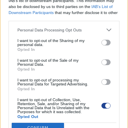
IAB’s list of downstream participants. This information may
ΒΡΑΒΕΥΣΕΙΣ ΑΡΙΣΤΩΝ ΤΕΛΕΙΟΦΟΙΤΩΝ ΜΑΘΗΤΩΝ
also be disclosed by us to third parties on the
IAB’s List of
3 Ιουλίου 2026
Downstream Participants
that may further disclose it to other
third parties.
ΕΚΠΤΩΣΗ ΣΤΗ ΦΟΡΟΛΟΓΙΑ ΣΚΥΒΑΛΩΝ ΓΙΑ ΤΟ
Personal Data Processing Opt Outs
2026
3 Ιουλίου 2026
I want to opt-out of the Sharing of my
personal data.
ΕΚΠΤΩΣΗ ΣΤΑ ΣΚΥΒΑΛΑ ΑΠΟ ΔΗΜΟ ΛΕΥΚΩΣΙΑΣ
Opted In
11 Ιουνίου 2026
I want to opt-out of the Sale of my
Personal Data.
Water World Ayia Napa Cyprus ΕΚΠΤΩΣΗ ΓΙΑ 2026
Opted In
8 Ιουνίου 2026
I want to opt-out of processing my
Personal Data for Targeted Advertising.
ΕΚΠΤΩΣΗ ΑΠΟ ΚΟΙΝΟΤΙΚΟ ΣΥΜΒΟΥΛΙΟ
Opted In
ΜΑΡΩΝΙΟΥ
3 Ιουνίου 2026
I want to opt-out of Collection, Use,
Retention, Sale, and/or Sharing of my
Personal Data that Is Unrelated with the
Purposes for which it was collected.
Opted Out
ΟΙ ΕΚΔΗΛΩΣΕΙΣ ΜΑΣ
CONFIRM