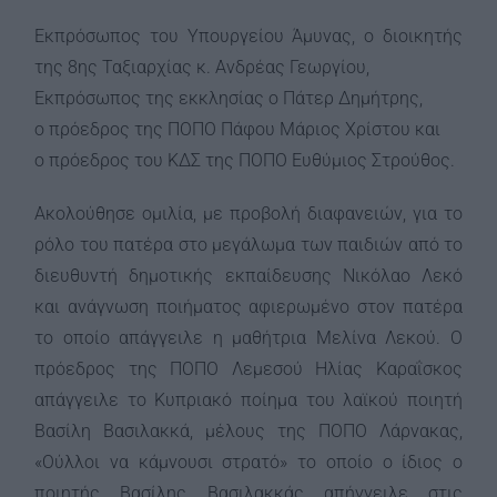
Εκπρόσωπος του Υπουργείου Άμυνας, ο διοικητής
της 8ης Ταξιαρχίας κ. Ανδρέας Γεωργίου,
Εκπρόσωπος της εκκλησίας ο Πάτερ Δημήτρης,
ο πρόεδρος της ΠΟΠΟ Πάφου Μάριος Χρίστου και
ο πρόεδρος του ΚΔΣ της ΠΟΠΟ Ευθύμιος Στρούθος.
Ακολούθησε ομιλία, με προβολή διαφανειών, για το
ρόλο του πατέρα στο μεγάλωμα των παιδιών από το
διευθυντή δημοτικής εκπαίδευσης Νικόλαο Λεκό
και ανάγνωση ποιήματος αφιερωμένο στον πατέρα
το οποίο απάγγειλε η μαθήτρια Μελίνα Λεκού. Ο
πρόεδρος της ΠΟΠΟ Λεμεσού Ηλίας Καραΐσκος
απάγγειλε το Κυπριακό ποίημα του λαϊκού ποιητή
Βασίλη Βασιλακκά, μέλους της ΠΟΠΟ Λάρνακας,
«Ούλλοι να κάμνουσι στρατό» το οποίο ο ίδιος ο
ποιητής Βασίλης Βασιλακκάς απήγγειλε στις