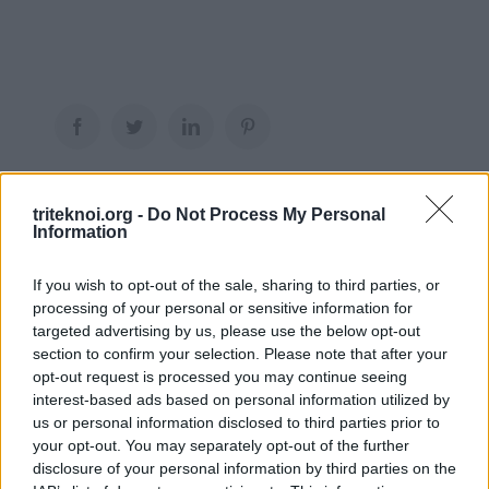
Facebook
Twitter
LinkedIn
Pinterest
triteknoi.org -
Do Not Process My Personal
Information
If you wish to opt-out of the sale, sharing to third parties, or
ΡΟΗ ΑΝΑΚΟΙΝΩΣΕΩΝ
processing of your personal or sensitive information for
targeted advertising by us, please use the below opt-out
KES COLLEGE
section to confirm your selection. Please note that after your
6 Αυγούστου 2026
opt-out request is processed you may continue seeing
interest-based ads based on personal information utilized by
Αιτήσεις Για Κενή Θέση Γραφέα στο Επαρχ.
us or personal information disclosed to third parties prior to
Γραφείο ΠΟΠΟ Λεμεσού
your opt-out. You may separately opt-out of the further
13 Ιουλίου 2026
disclosure of your personal information by third parties on the