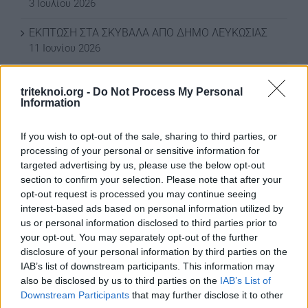
3 Ιουλίου 2026
ΕΚΠΤΩΣΗ ΣΤΑ ΣΚΥΒΑΛΑ ΑΠΟ ΔΗΜΟ ΛΕΥΚΩΣΙΑΣ
11 Ιουνίου 2026
Water World Ayia Napa Cyprus ΕΚΠΤΩΣΗ ΓΙΑ 2026
triteknoi.org -
Do Not Process My Personal
8 Ιουνίου 2026
Information
ΕΚΠΤΩΣΗ ΑΠΟ ΚΟΙΝΟΤΙΚΟ ΣΥΜΒΟΥΛΙΟ
If you wish to opt-out of the sale, sharing to third parties, or
ΜΑΡΩΝΙΟΥ
processing of your personal or sensitive information for
3 Ιουνίου 2026
targeted advertising by us, please use the below opt-out
section to confirm your selection. Please note that after your
opt-out request is processed you may continue seeing
ΟΙ ΕΚΔΗΛΩΣΕΙΣ ΜΑΣ
interest-based ads based on personal information utilized by
us or personal information disclosed to third parties prior to
your opt-out. You may separately opt-out of the further
disclosure of your personal information by third parties on the
IAB’s list of downstream participants. This information may
also be disclosed by us to third parties on the
IAB’s List of
Downstream Participants
that may further disclose it to other