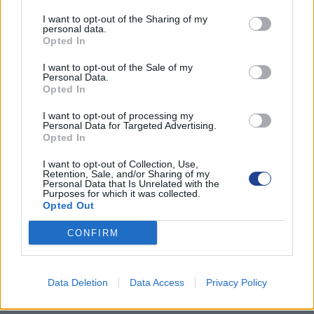
ΔΡΑΣΕΙΣ-ΣΥΝΑΝΤΗΣΕΙΣ
I want to opt-out of the Sharing of my
personal data.
ΛΑΡΝΑΚΑ
Opted In
ΛΕΜΕΣΟΣ
I want to opt-out of the Sale of my
Personal Data.
Opted In
ΛΕΥΚΩΣΙΑ-ΚΕΡΥΝΕΙΑ
I want to opt-out of processing my
ΠΑΦΟΣ
Personal Data for Targeted Advertising.
Opted In
Χωρίς κατηγορία
I want to opt-out of Collection, Use,
Retention, Sale, and/or Sharing of my
Personal Data that Is Unrelated with the
Purposes for which it was collected.
Opted Out
ΑΚΟΛΟΥΘΗΣΤΕ ΜΑΣ
CONFIRM
Data Deletion
Data Access
Privacy Policy