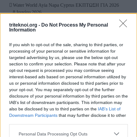
Water World Ayia Napa Cyprus ΕΚΠΤΩΣΗ ΓΙΑ 2026
8 Ιουνίου 2026
triteknoi.org -
ΕΚΠΤΩΣΗ ΑΠΟ ΚΟΙΝΟΤΙΚΟ ΣΥΜΒΟΥΛΙΟ
Do Not Process My Personal
Information
ΜΑΡΩΝΙΟΥ
3 Ιουνίου 2026
If you wish to opt-out of the sale, sharing to third parties, or
processing of your personal or sensitive information for
targeted advertising by us, please use the below opt-out
ΟΙ ΕΚΔΗΛΩΣΕΙΣ ΜΑΣ
section to confirm your selection. Please note that after your
opt-out request is processed you may continue seeing
interest-based ads based on personal information utilized by
us or personal information disclosed to third parties prior to
your opt-out. You may separately opt-out of the further
disclosure of your personal information by third parties on the
ΚΑΤΗΓΟΡΙΕΣ ΝΕΩΝ
IAB’s list of downstream participants. This information may
also be disclosed by us to third parties on the
IAB’s List of
ΑΜΜΟΧΩΣΤΟΣ
Downstream Participants
that may further disclose it to other
third parties.
ΑΝΑΚΟΙΝΩΣΕΙΣ
Personal Data Processing Opt Outs