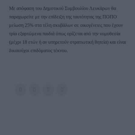
Larger
Με απόφαση του Δημοτικού Συμβουλίου Λευκάρων θα
Image
παραχωρείτε με την επίδειξη της ταυτότητας της ΠΟΠΟ
μείωση 25% στα τέλη σκυβάλων σε οικογένειες που έχουν
τρία εξαρτώμενα παιδιά όπως ορίζεται από την νομοθεσία
(μέχρι 18 ετών ή αν υπηρετούν στρατιωτική θητεία) και είναι
δικαιούχοι επιδόματος τέκνου.
Facebook
Twitter
LinkedIn
Pinterest