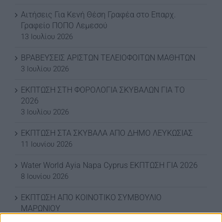
Αιτήσεις Για Κενή Θέση Γραφέα στο Επαρχ.
Γραφείο ΠΟΠΟ Λεμεσού
13 Ιουλίου 2026
ΒΡΑΒΕΥΣΕΙΣ ΑΡΙΣΤΩΝ ΤΕΛΕΙΟΦΟΙΤΩΝ ΜΑΘΗΤΩΝ
3 Ιουλίου 2026
ΕΚΠΤΩΣΗ ΣΤΗ ΦΟΡΟΛΟΓΙΑ ΣΚΥΒΑΛΩΝ ΓΙΑ ΤΟ
2026
3 Ιουλίου 2026
ΕΚΠΤΩΣΗ ΣΤΑ ΣΚΥΒΑΛΑ ΑΠΟ ΔΗΜΟ ΛΕΥΚΩΣΙΑΣ
11 Ιουνίου 2026
Water World Ayia Napa Cyprus ΕΚΠΤΩΣΗ ΓΙΑ 2026
8 Ιουνίου 2026
ΕΚΠΤΩΣΗ ΑΠΟ ΚΟΙΝΟΤΙΚΟ ΣΥΜΒΟΥΛΙΟ
ΜΑΡΩΝΙΟΥ
3 Ιουνίου 2026