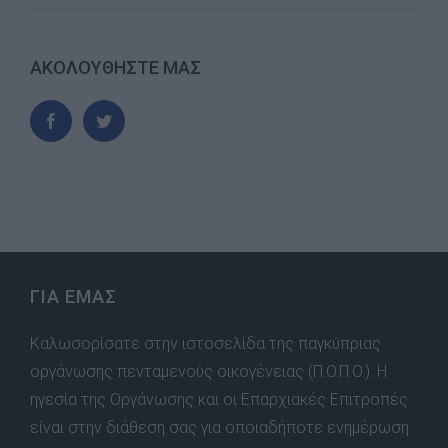
ΑΚΟΛΟΥΘΗΣΤΕ ΜΑΣ
ΓΙΑ ΕΜΑΣ
Καλωσορίσατε στην ιστοσελίδα της παγκύπριας
οργάνωσης πενταμενούς οικογένειας (Π.Ο.Π.Ο.). Η
ηγεσία της Οργάνωσης και οι Επαρχιακές Επιτροπές
είναι στην διάθεση σας για οποιαδήποτε ενημέρωση