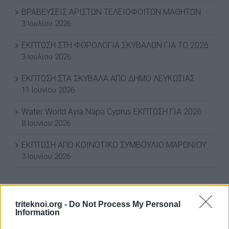
ΒΡΑΒΕΥΣΕΙΣ ΑΡΙΣΤΩΝ ΤΕΛΕΙΟΦΟΙΤΩΝ ΜΑΘΗΤΩΝ
3 Ιουλίου 2026
ΕΚΠΤΩΣΗ ΣΤΗ ΦΟΡΟΛΟΓΙΑ ΣΚΥΒΑΛΩΝ ΓΙΑ ΤΟ 2026
3 Ιουλίου 2026
ΕΚΠΤΩΣΗ ΣΤΑ ΣΚΥΒΑΛΑ ΑΠΟ ΔΗΜΟ ΛΕΥΚΩΣΙΑΣ
11 Ιουνίου 2026
Water World Ayia Napa Cyprus ΕΚΠΤΩΣΗ ΓΙΑ 2026
8 Ιουνίου 2026
ΕΚΠΤΩΣΗ ΑΠΟ ΚΟΙΝΟΤΙΚΟ ΣΥΜΒΟΥΛΙΟ ΜΑΡΩΝΙΟΥ
3 Ιουνίου 2026
ΟΙ ΕΚΔΗΛΩΣΕΙΣ ΜΑΣ
triteknoi.org -
Do Not Process My Personal
Information