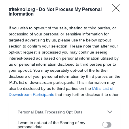
6 Αυγούστου 2026
triteknoi.org -
Do Not Process My Personal
Information
Αιτήσεις Για Κενή Θέση Γραφέα στο Επαρχ.
Γραφείο ΠΟΠΟ Λεμεσού
If you wish to opt-out of the sale, sharing to third parties, or
13 Ιουλίου 2026
processing of your personal or sensitive information for
targeted advertising by us, please use the below opt-out
ΒΡΑΒΕΥΣΕΙΣ ΑΡΙΣΤΩΝ ΤΕΛΕΙΟΦΟΙΤΩΝ ΜΑΘΗΤΩΝ
section to confirm your selection. Please note that after your
3 Ιουλίου 2026
opt-out request is processed you may continue seeing
interest-based ads based on personal information utilized by
ΕΚΠΤΩΣΗ ΣΤΗ ΦΟΡΟΛΟΓΙΑ ΣΚΥΒΑΛΩΝ ΓΙΑ ΤΟ
us or personal information disclosed to third parties prior to
2026
your opt-out. You may separately opt-out of the further
3 Ιουλίου 2026
disclosure of your personal information by third parties on the
IAB’s list of downstream participants. This information may
ΕΚΠΤΩΣΗ ΣΤΑ ΣΚΥΒΑΛΑ ΑΠΟ ΔΗΜΟ ΛΕΥΚΩΣΙΑΣ
also be disclosed by us to third parties on the
IAB’s List of
11 Ιουνίου 2026
Downstream Participants
that may further disclose it to other
third parties.
Water World Ayia Napa Cyprus ΕΚΠΤΩΣΗ ΓΙΑ 2026
8 Ιουνίου 2026
Personal Data Processing Opt Outs
ΕΚΠΤΩΣΗ ΑΠΟ ΚΟΙΝΟΤΙΚΟ ΣΥΜΒΟΥΛΙΟ
I want to opt-out of the Sharing of my
personal data.
ΜΑΡΩΝΙΟΥ