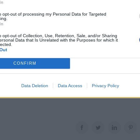
In
δόθηκαν σε μαθητές ήταν λιγότερα από τις πραγματικές
to opt-out of processing my Personal Data for Targeted
ικής εκπαίδευσης, δανείστηκαν συσκευές μετά από
ing.
In
γονιών.
o opt-out of Collection, Use, Retention, Sale, and/or Sharing
kdown υπήρξε δέσμευση από πλευράς σας ότι σε περίπτωση
ersonal Data that Is Unrelated with the Purposes for which it
lected.
ίναι έτοιμο να παράσχει εκπαίδευση σε όλους τους μαθητές,
Out
χύει.
CONFIRM
ετε για την πολιτική του Υπουργείου σας στο συγκεκριμένο
ι οι μαθητές να έχουν απρόσκοπτη πρόσβαση στη διδασκαλία
Data Deletion
Data Access
Privacy Policy
τήτων.”
Facebook
Twitter
LinkedIn
Pin