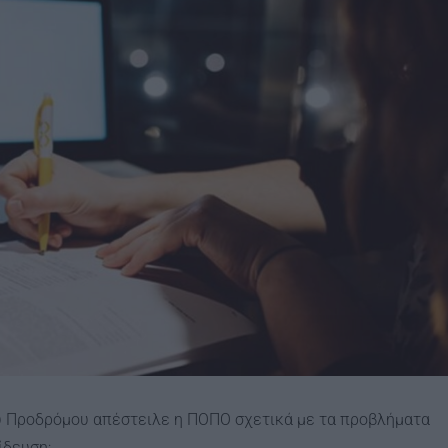
υ Προδρόμου απέστειλε η ΠΟΠΟ σχετικά με τα προβλήματα
ίδευση: