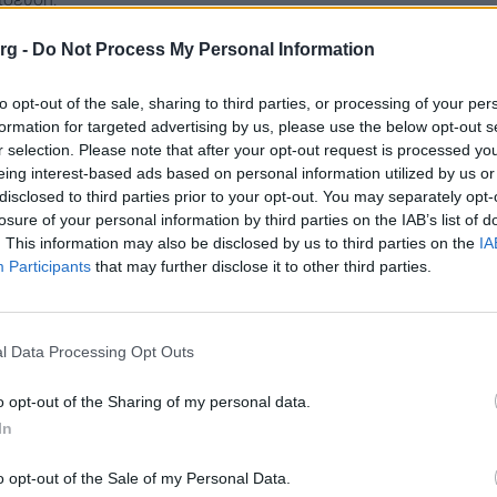
org -
Do Not Process My Personal Information
ας covid-19 και με τον νέο τρόπο διδασκαλίας της
κφράσει τους προβληματισμούς για τις δυσκολίες που
to opt-out of the sale, sharing to third parties, or processing of your per
formation for targeted advertising by us, please use the below opt-out s
r selection. Please note that after your opt-out request is processed y
ειών όπου τα δύο ή και τα τρία παιδιά θα πρέπει ταυτόχρο
eing interest-based ads based on personal information utilized by us or
disclosed to third parties prior to your opt-out. You may separately opt-
τιμετωπίζουν πρόβλημα ένεκα του γεγονότος ότι δεν έχουν
losure of your personal information by third parties on the IAB’s list of
ήσουν όλα τα παιδιά τα μαθήματα τους.
. This information may also be disclosed by us to third parties on the
IA
Participants
that may further disclose it to other third parties.
νώθηκαν λόγω της πανδημίας επηρέασαν πάρα πολλές
ηλεκπαίδευσης- αγορά επιπρόσθετων συσκευών δημιουργεί
δια τα παιδιά. Στις περιπτώσεις που η οικογένεια δεν
l Data Processing Opt Outs
σμό στα παιδιά, αναπόφευκτα το πρόβλημα μεταφέρεται στου
o opt-out of the Sharing of my personal data.
τότητα ίσης πρόσβασης στην εκπαίδευση σε σχέση με τους
In
o opt-out of the Sale of my Personal Data.
το κύμα της πανδημίας. Οι λύσεις ήταν μπαλωματικές και