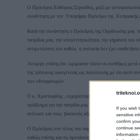
Image
Ο Πρόεδρος Ευθύμιος Στρούθος, μαζί με αντιπροσωπεία
συνάντηση με τον Υποψήφιο Πρόεδρο της Κυπριακής Δ
Κατά την συνάντηση ο Πρόεδρος της Οργάνωσης μας πα
πατρίδας μας, την υπογεννητικότητα, την γήρανση του πλ
αντιμετώπιση του καθώς η πολιτεία δεν έχει υιοθετήσε
Ανέφερε επίσης ότι ωρίμασαν πλέον οι συνθήκες μετά 
της τρίτεκνης οικογένειας ως πολύτεκνης με ότι αυτό συ
των εθνοφρουρών.
triteknoi.
Ο κ. Χριστοφίδης , ευχαρίστησε για την εκτενή ενημέρ
πρόβλημα για την πατρίδα μας και θα πρέπει να αντιμε
If you wish 
ανέλυσε και τους βασικούς άξονες του προεκλογικού τ
sensitive in
confirm you
continue se
Ο Πρόεδρος στο τέλος του παρέδωσε το ψήφισμα του τ
information 
καθώς επίσης και τις προτάσεις μας για τον καταρτισμό