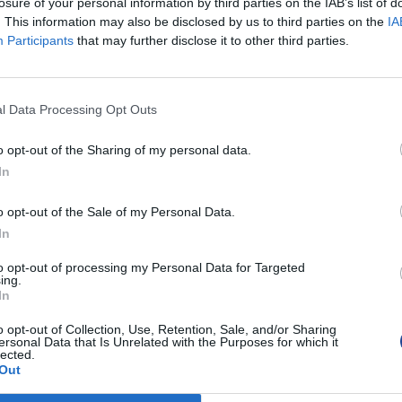
losure of your personal information by third parties on the IAB’s list of
. This information may also be disclosed by us to third parties on the
IA
Participants
that may further disclose it to other third parties.
l Data Processing Opt Outs
o opt-out of the Sharing of my personal data.
In
o opt-out of the Sale of my Personal Data.
Facebook
Twitter
LinkedIn
Pin
In
to opt-out of processing my Personal Data for Targeted
ing.
In
o opt-out of Collection, Use, Retention, Sale, and/or Sharing
ersonal Data that Is Unrelated with the Purposes for which it
lected.
Out