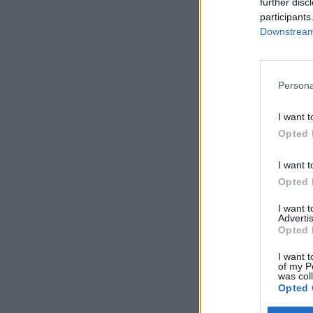
further disc
participants
Downstream 
Persona
I want t
Opted 
I want t
Opted 
I want 
Advertis
Opted 
I want t
of my P
was col
Opted 