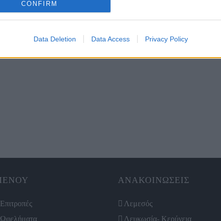
CONFIRM
Data Deletion
Data Access
Privacy Policy
ΜΕΝΟΥ
ΑΝΑΚΟΙΝΩΣΕΙΣ
Επιτροπές
Λεμεσός
Ωφελήματα
Λευκωσία- Κερύνεια