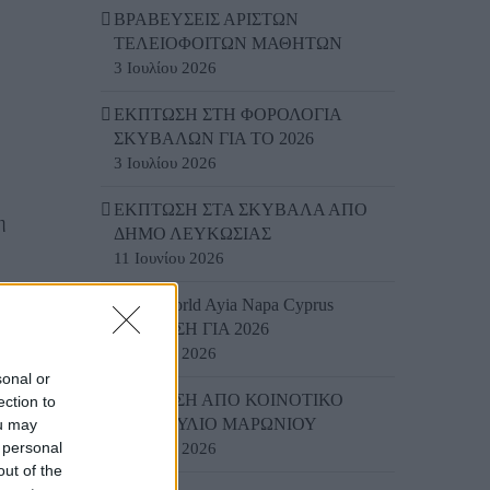
ΒΡΑΒΕΥΣΕΙΣ ΑΡΙΣΤΩΝ
ΤΕΛΕΙΟΦΟΙΤΩΝ ΜΑΘΗΤΩΝ
3 Ιουλίου 2026
ΕΚΠΤΩΣΗ ΣΤΗ ΦΟΡΟΛΟΓΙΑ
ΣΚΥΒΑΛΩΝ ΓΙΑ ΤΟ 2026
3 Ιουλίου 2026
ΕΚΠΤΩΣΗ ΣΤΑ ΣΚΥΒΑΛΑ ΑΠΟ
η
ΔΗΜΟ ΛΕΥΚΩΣΙΑΣ
11 Ιουνίου 2026
Water World Ayia Napa Cyprus
ΕΚΠΤΩΣΗ ΓΙΑ 2026
8 Ιουνίου 2026
ια
sonal or
ΕΚΠΤΩΣΗ ΑΠΟ ΚΟΙΝΟΤΙΚΟ
ection to
ΣΥΜΒΟΥΛΙΟ ΜΑΡΩΝΙΟΥ
ou may
 personal
3 Ιουνίου 2026
out of the