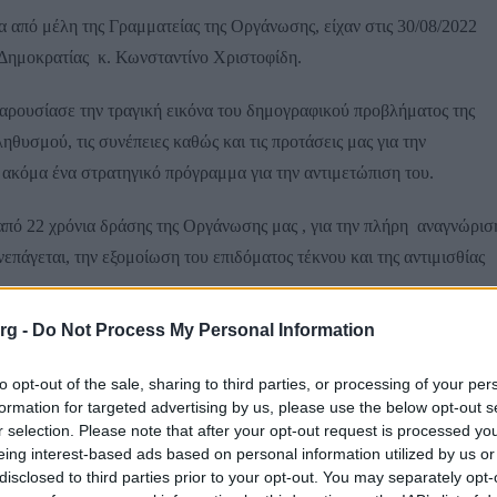
 από μέλη της Γραμματείας της Οργάνωσης, είχαν στις 30/08/2022
ημοκρατίας κ. Κωνσταντίνο Χριστοφίδη.
ρουσίασε την τραγική εικόνα του δημογραφικού προβλήματος της
ηθυσμού, τις συνέπειες καθώς και τις προτάσεις μας για την
ι ακόμα ένα στρατηγικό πρόγραμμα για την αντιμετώπιση του.
από 22 χρόνια δράσης της Οργάνωσης μας , για την πλήρη αναγνώρισ
νεπάγεται, την εξομοίωση του επιδόματος τέκνου και της αντιμισθίας
org -
Do Not Process My Personal Information
ωση που του έγινε και συμφώνησε ότι το δημογραφικό είναι μείζον
τωπιστεί στη βάση και των δικών μας προτάσεων μας, ενώ στη συνέχε
to opt-out of the sale, sharing to third parties, or processing of your per
ου προγράμματος .
formation for targeted advertising by us, please use the below opt-out s
r selection. Please note that after your opt-out request is processed y
eing interest-based ads based on personal information utilized by us or
ελευταίου μας Συνεδρίου με τα βασικά αιτήματα της Οργάνωσης μας
disclosed to third parties prior to your opt-out. You may separately opt-
 της Εθνικής Δημογραφικής Πολιτικής.