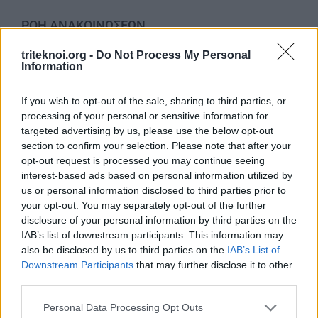
ΡΟΗ ΑΝΑΚΟΙΝΩΣΕΩΝ
triteknoi.org -
Do Not Process My Personal
KES COLLEGE
Information
6 Αυγούστου 2026
If you wish to opt-out of the sale, sharing to third parties, or
Αιτήσεις Για Κενή Θέση Γραφέα στο Επαρχ.
processing of your personal or sensitive information for
Γραφείο ΠΟΠΟ Λεμεσού
targeted advertising by us, please use the below opt-out
13 Ιουλίου 2026
section to confirm your selection. Please note that after your
opt-out request is processed you may continue seeing
ΒΡΑΒΕΥΣΕΙΣ ΑΡΙΣΤΩΝ ΤΕΛΕΙΟΦΟΙΤΩΝ ΜΑΘΗΤΩΝ
interest-based ads based on personal information utilized by
3 Ιουλίου 2026
us or personal information disclosed to third parties prior to
your opt-out. You may separately opt-out of the further
ΕΚΠΤΩΣΗ ΣΤΗ ΦΟΡΟΛΟΓΙΑ ΣΚΥΒΑΛΩΝ ΓΙΑ ΤΟ
disclosure of your personal information by third parties on the
2026
IAB’s list of downstream participants. This information may
3 Ιουλίου 2026
also be disclosed by us to third parties on the
IAB’s List of
Downstream Participants
that may further disclose it to other
ΕΚΠΤΩΣΗ ΣΤΑ ΣΚΥΒΑΛΑ ΑΠΟ ΔΗΜΟ ΛΕΥΚΩΣΙΑΣ
third parties.
11 Ιουνίου 2026
Personal Data Processing Opt Outs
Water World Ayia Napa Cyprus ΕΚΠΤΩΣΗ ΓΙΑ 2026