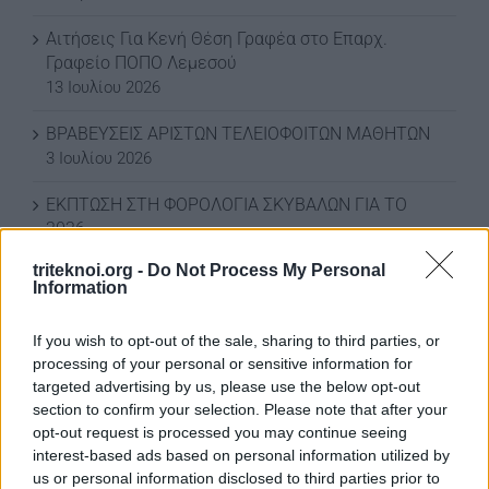
Αιτήσεις Για Κενή Θέση Γραφέα στο Επαρχ.
Γραφείο ΠΟΠΟ Λεμεσού
13 Ιουλίου 2026
ΒΡΑΒΕΥΣΕΙΣ ΑΡΙΣΤΩΝ ΤΕΛΕΙΟΦΟΙΤΩΝ ΜΑΘΗΤΩΝ
3 Ιουλίου 2026
ΕΚΠΤΩΣΗ ΣΤΗ ΦΟΡΟΛΟΓΙΑ ΣΚΥΒΑΛΩΝ ΓΙΑ ΤΟ
2026
3 Ιουλίου 2026
triteknoi.org -
Do Not Process My Personal
Information
ΕΚΠΤΩΣΗ ΣΤΑ ΣΚΥΒΑΛΑ ΑΠΟ ΔΗΜΟ ΛΕΥΚΩΣΙΑΣ
11 Ιουνίου 2026
If you wish to opt-out of the sale, sharing to third parties, or
processing of your personal or sensitive information for
Water World Ayia Napa Cyprus ΕΚΠΤΩΣΗ ΓΙΑ 2026
targeted advertising by us, please use the below opt-out
8 Ιουνίου 2026
section to confirm your selection. Please note that after your
opt-out request is processed you may continue seeing
ΕΚΠΤΩΣΗ ΑΠΟ ΚΟΙΝΟΤΙΚΟ ΣΥΜΒΟΥΛΙΟ
interest-based ads based on personal information utilized by
ΜΑΡΩΝΙΟΥ
us or personal information disclosed to third parties prior to