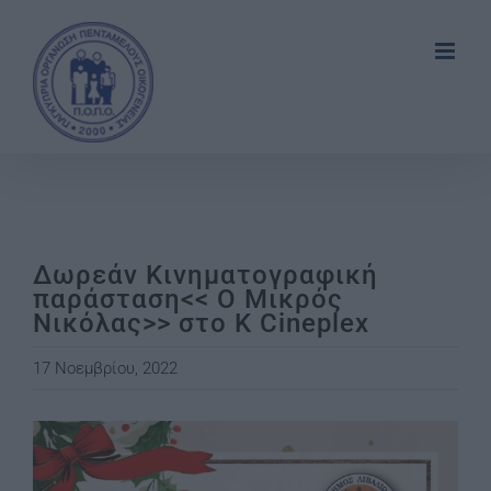
Skip
to
content
Δωρεάν Κινηματογραφική
παράσταση<< Ο Μικρός
Νικόλας>> στο K Cineplex
17 Νοεμβρίου, 2022
View
Larger