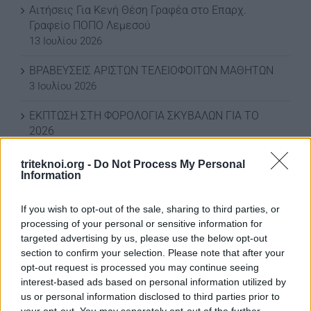
Αιτήσεις Για Κενή Θέση Γραφέα στο Επαρχ.
Γραφείο ΠΟΠΟ Λεμεσού
13 Ιουλίου 2026
ΒΡΑΒΕΥΣΕΙΣ ΑΡΙΣΤΩΝ ΤΕΛΕΙΟΦΟΙΤΩΝ ΜΑΘΗΤΩΝ
3 Ιουλίου 2026
ΕΚΠΤΩΣΗ ΣΤΗ ΦΟΡΟΛΟΓΙΑ ΣΚΥΒΑΛΩΝ ΓΙΑ ΤΟ
2026
3 Ιουλίου 2026
triteknoi.org -
Do Not Process My Personal
Information
ΕΚΠΤΩΣΗ ΣΤΑ ΣΚΥΒΑΛΑ ΑΠΟ ΔΗΜΟ ΛΕΥΚΩΣΙΑΣ
11 Ιουνίου 2026
If you wish to opt-out of the sale, sharing to third parties, or
Water World Ayia Napa Cyprus ΕΚΠΤΩΣΗ ΓΙΑ 2026
processing of your personal or sensitive information for
8 Ιουνίου 2026
targeted advertising by us, please use the below opt-out
section to confirm your selection. Please note that after your
ΕΚΠΤΩΣΗ ΑΠΟ ΚΟΙΝΟΤΙΚΟ ΣΥΜΒΟΥΛΙΟ
opt-out request is processed you may continue seeing
ΜΑΡΩΝΙΟΥ
interest-based ads based on personal information utilized by
us or personal information disclosed to third parties prior to
3 Ιουνίου 2026