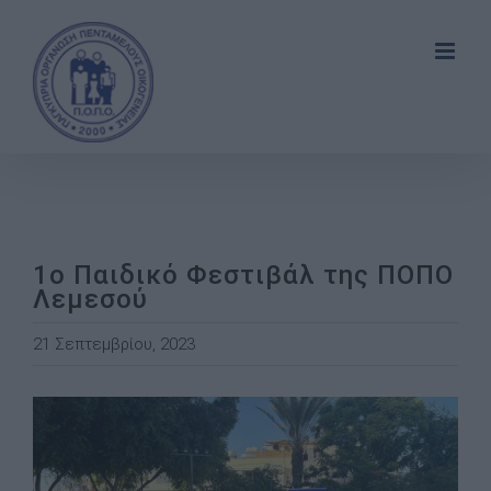
Skip
to
content
1ο Παιδικό Φεστιβάλ της ΠΟΠΟ
Λεμεσού
21 Σεπτεμβρίου, 2023
View
Larger
Image