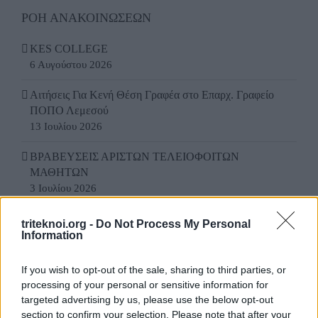
ΡΟΗ ΑΝΑΚΟΙΝΩΣΕΩΝ
KES COLLEGE
6 Αυγούστου 2026
Αιτήσεις Για Κενή Θέση Γραφέα στο Επαρχ. Γραφείο
ΠΟΠΟ Λεμεσού
13 Ιουλίου 2026
ΒΡΑΒΕΥΣΕΙΣ ΑΡΙΣΤΩΝ ΤΕΛΕΙΟΦΟΙΤΩΝ
ΜΑΘΗΤΩΝ
3 Ιουλίου 2026
ΕΚΠΤΩΣΗ ΣΤΗ ΦΟΡΟΛΟΓΙΑ ΣΚΥΒΑΛΩΝ ΓΙΑ ΤΟ
triteknoi.org -
Do Not Process My Personal
2026
Information
3 Ιουλίου 2026
If you wish to opt-out of the sale, sharing to third parties, or
ΕΚΠΤΩΣΗ ΣΤΑ ΣΚΥΒΑΛΑ ΑΠΟ ΔΗΜΟ
processing of your personal or sensitive information for
ΛΕΥΚΩΣΙΑΣ
targeted advertising by us, please use the below opt-out
11 Ιουνίου 2026
section to confirm your selection. Please note that after your