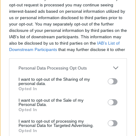
opt-out request is processed you may continue seeing
Water World Ayia Napa Cyprus ΕΚΠΤΩΣΗ ΓΙΑ 2026
interest-based ads based on personal information utilized by
8 Ιουνίου 2026
us or personal information disclosed to third parties prior to
your opt-out. You may separately opt-out of the further
ΕΚΠΤΩΣΗ ΑΠΟ ΚΟΙΝΟΤΙΚΟ ΣΥΜΒΟΥΛΙΟ
disclosure of your personal information by third parties on the
ΜΑΡΩΝΙΟΥ
IAB’s list of downstream participants. This information may
also be disclosed by us to third parties on the
IAB’s List of
3 Ιουνίου 2026
Downstream Participants
that may further disclose it to other
third parties.
ΟΙ ΕΚΔΗΛΩΣΕΙΣ ΜΑΣ
Personal Data Processing Opt Outs
I want to opt-out of the Sharing of my
personal data.
Opted In
I want to opt-out of the Sale of my
ΚΑΤΗΓΟΡΙΕΣ ΝΕΩΝ
Personal Data.
Opted In
ΑΜΜΟΧΩΣΤΟΣ
I want to opt-out of processing my
Personal Data for Targeted Advertising.
ΑΝΑΚΟΙΝΩΣΕΙΣ
Opted In