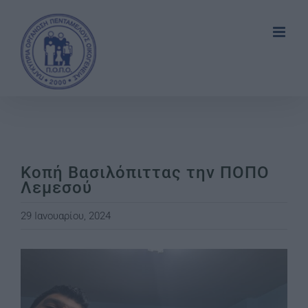
Skip
to
content
Κοπή Βασιλόπιττας την ΠΟΠΟ
Λεμεσού
29 Ιανουαρίου, 2024
View
Larger
Image