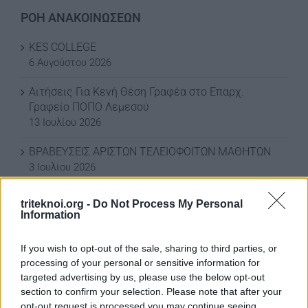
ΡΟΗ ΑΝΑΚΟΙΝΩΣΕΩΝ
KES COLLEGE
6 Αυγούστου 2026
Αιτήσεις Για Κενή Θέση Γραφέα στο Επαρχ.
Γραφείο ΠΟΠΟ Λεμεσού
13 Ιουλίου 2026
ΒΡΑΒΕΥΣΕΙΣ ΑΡΙΣΤΩΝ ΤΕΛΕΙΟΦΟΙΤΩΝ ΜΑΘΗΤΩΝ
3 Ιουλίου 2026
ΕΚΠΤΩΣΗ ΣΤΗ ΦΟΡΟΛΟΓΙΑ ΣΚΥΒΑΛΩΝ ΓΙΑ ΤΟ
triteknoi.org -
Do Not Process My Personal
2026
Information
3 Ιουλίου 2026
If you wish to opt-out of the sale, sharing to third parties, or
ΕΚΠΤΩΣΗ ΣΤΑ ΣΚΥΒΑΛΑ ΑΠΟ ΔΗΜΟ ΛΕΥΚΩΣΙΑΣ
processing of your personal or sensitive information for
11 Ιουνίου 2026
targeted advertising by us, please use the below opt-out
section to confirm your selection. Please note that after your
Water World Ayia Napa Cyprus ΕΚΠΤΩΣΗ ΓΙΑ 2026
opt-out request is processed you may continue seeing