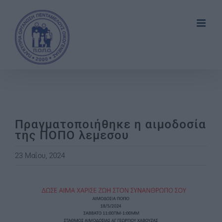
Skip
to
content
Πραγματοποιήθηκε η αιμοδοσία
της ΠΟΠΟ λεμεσου
23 Μαΐου, 2024
View
Larger
Image