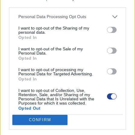
third parties.
Facebook
Twitter
LinkedIn
Pinterest
Personal Data Processing Opt Outs
I want to opt-out of the Sharing of my
personal data.
Opted In
I want to opt-out of the Sale of my
ΡΟΗ ΑΝΑΚΟΙΝΩΣΕΩΝ
Personal Data.
Opted In
KES COLLEGE
I want to opt-out of processing my
6 Αυγούστου 2026
Personal Data for Targeted Advertising.
Opted In
Αιτήσεις Για Κενή Θέση Γραφέα στο Επαρχ.
I want to opt-out of Collection, Use,
Γραφείο ΠΟΠΟ Λεμεσού
Retention, Sale, and/or Sharing of my
13 Ιουλίου 2026
Personal Data that Is Unrelated with the
Purposes for which it was collected.
Opted Out
ΒΡΑΒΕΥΣΕΙΣ ΑΡΙΣΤΩΝ ΤΕΛΕΙΟΦΟΙΤΩΝ ΜΑΘΗΤΩΝ
3 Ιουλίου 2026
CONFIRM
ΕΚΠΤΩΣΗ ΣΤΗ ΦΟΡΟΛΟΓΙΑ ΣΚΥΒΑΛΩΝ ΓΙΑ ΤΟ