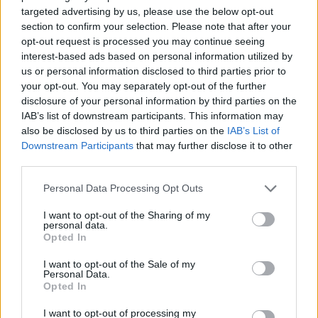
3 Ιουλίου 2026
targeted advertising by us, please use the below opt-out
section to confirm your selection. Please note that after your
ΕΚΠΤΩΣΗ ΣΤΑ ΣΚΥΒΑΛΑ ΑΠΟ ΔΗΜΟ ΛΕΥΚΩΣΙΑΣ
opt-out request is processed you may continue seeing
11 Ιουνίου 2026
interest-based ads based on personal information utilized by
us or personal information disclosed to third parties prior to
Water World Ayia Napa Cyprus ΕΚΠΤΩΣΗ ΓΙΑ 2026
your opt-out. You may separately opt-out of the further
8 Ιουνίου 2026
disclosure of your personal information by third parties on the
IAB’s list of downstream participants. This information may
ΕΚΠΤΩΣΗ ΑΠΟ ΚΟΙΝΟΤΙΚΟ ΣΥΜΒΟΥΛΙΟ
also be disclosed by us to third parties on the
IAB’s List of
ΜΑΡΩΝΙΟΥ
Downstream Participants
that may further disclose it to other
3 Ιουνίου 2026
third parties.
Personal Data Processing Opt Outs
ΟΙ ΕΚΔΗΛΩΣΕΙΣ ΜΑΣ
I want to opt-out of the Sharing of my
personal data.
Opted In
I want to opt-out of the Sale of my
Personal Data.
Opted In
I want to opt-out of processing my