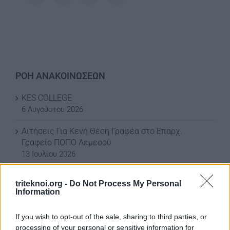
ΡΟΗ ΑΝΑΚΟΙΝΩΣΕΩΝ
KES COLLEGE
6 Αυγούστου 2026
Αιτήσεις Για Κενή Θέση Γραφέα στο Επαρχ.
Γραφείο ΠΟΠΟ Λεμεσού
13 Ιουλίου 2026
ΒΡΑΒΕΥΣΕΙΣ ΑΡΙΣΤΩΝ ΤΕΛΕΙΟΦΟΙΤΩΝ ΜΑΘΗΤΩΝ
triteknoi.org -
Do Not Process My Personal
3 Ιουλίου 2026
Information
ΕΚΠΤΩΣΗ ΣΤΗ ΦΟΡΟΛΟΓΙΑ ΣΚΥΒΑΛΩΝ ΓΙΑ ΤΟ
If you wish to opt-out of the sale, sharing to third parties, or
2026
processing of your personal or sensitive information for