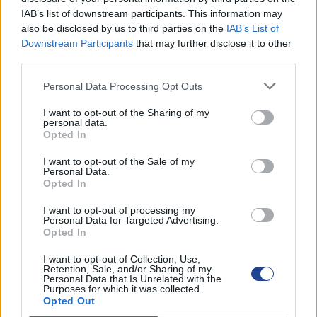
Αιτήσεις Για Κενή Θέση Γραφέα στο Επαρχ.
IAB’s list of downstream participants. This information may
Γραφείο ΠΟΠΟ Λεμεσού
also be disclosed by us to third parties on the
IAB’s List of
13 Ιουλίου 2026
Downstream Participants
that may further disclose it to other
third parties.
ΒΡΑΒΕΥΣΕΙΣ ΑΡΙΣΤΩΝ ΤΕΛΕΙΟΦΟΙΤΩΝ ΜΑΘΗΤΩΝ
3 Ιουλίου 2026
Personal Data Processing Opt Outs
ΕΚΠΤΩΣΗ ΣΤΗ ΦΟΡΟΛΟΓΙΑ ΣΚΥΒΑΛΩΝ ΓΙΑ ΤΟ
I want to opt-out of the Sharing of my
personal data.
2026
Opted In
3 Ιουλίου 2026
I want to opt-out of the Sale of my
ΕΚΠΤΩΣΗ ΣΤΑ ΣΚΥΒΑΛΑ ΑΠΟ ΔΗΜΟ ΛΕΥΚΩΣΙΑΣ
Personal Data.
Opted In
11 Ιουνίου 2026
I want to opt-out of processing my
Water World Ayia Napa Cyprus ΕΚΠΤΩΣΗ ΓΙΑ 2026
Personal Data for Targeted Advertising.
Opted In
8 Ιουνίου 2026
I want to opt-out of Collection, Use,
ΕΚΠΤΩΣΗ ΑΠΟ ΚΟΙΝΟΤΙΚΟ ΣΥΜΒΟΥΛΙΟ
Retention, Sale, and/or Sharing of my
ΜΑΡΩΝΙΟΥ
Personal Data that Is Unrelated with the
Purposes for which it was collected.
3 Ιουνίου 2026
Opted Out