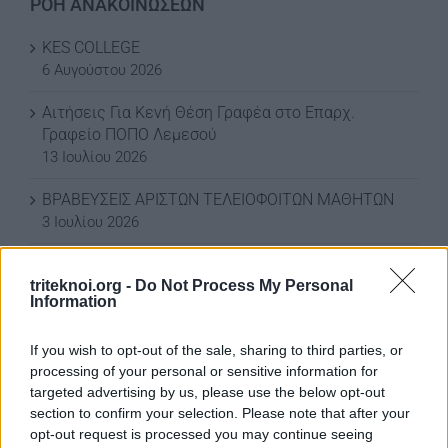
ΡΟΗ ΑΝΑΚΟΙΝΩΣΕΩΝ
KES COLLEGE
6 Αυγούστου 2026
Αιτήσεις Για Κενή Θέση Γραφέα στο Επαρχ.
Γραφείο ΠΟΠΟ Λεμεσού
13 Ιουλίου 2026
ΒΡΑΒΕΥΣΕΙΣ ΑΡΙΣΤΩΝ ΤΕΛΕΙΟΦΟΙΤΩΝ ΜΑΘΗΤΩΝ
3 Ιουλίου 2026
ΕΚΠΤΩΣΗ ΣΤΗ ΦΟΡΟΛΟΓΙΑ ΣΚΥΒΑΛΩΝ ΓΙΑ ΤΟ
triteknoi.org -
2026
Do Not Process My Personal
Information
3 Ιουλίου 2026
If you wish to opt-out of the sale, sharing to third parties, or
ΕΚΠΤΩΣΗ ΣΤΑ ΣΚΥΒΑΛΑ ΑΠΟ ΔΗΜΟ ΛΕΥΚΩΣΙΑΣ
processing of your personal or sensitive information for
11 Ιουνίου 2026
targeted advertising by us, please use the below opt-out
section to confirm your selection. Please note that after your
Water World Ayia Napa Cyprus ΕΚΠΤΩΣΗ ΓΙΑ 2026
opt-out request is processed you may continue seeing
8 Ιουνίου 2026