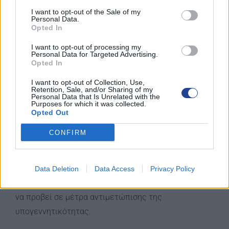
τόκους δανείου (Κόστος 26 εκατομμύρια ετησίως).
I want to opt-out of the Sale of my
€1000 για ένα τέκνο, €1500 για δύο τέκνα, €2000 για
Personal Data.
Opted In
τρία τέκνα λόγο του ότι τα έξοδα μιας πενταμελούς
οικογένειας με φοιτητή είναι πολύ περισσότερα σε
I want to opt-out of processing my
Personal Data for Targeted Advertising.
κάθε σύζυγο/συμβίο για κάθε φοιτητή (εώς και 23
Opted In
(Θ)/24(Α) ετών) ανεξάρτητα αν σπούδαζαν
I want to opt-out of Collection, Use,
Retention, Sale, and/or Sharing of my
ταυτόχρονα.
Personal Data that Is Unrelated with the
Purposes for which it was collected.
Opted Out
Για τις δόσεις εξυπηρετούμενου δανείου αγοράς
πρώτης κατοικίας ή ενοικίου μέχρι €2000 σε κάθε
CONFIRM
σύζυγο/συμβίο για τους τρίτεκνους.
Το κράτος και η πολιτεία άμεσα θα πρέπει να
Data Deletion
Data Access
Privacy Policy
προχωρήσει σε μέτρα στήριξης της οικογένειας και
να προβεί σε μέτρα αντιμετώπισης της
υπογεννητικότητας.