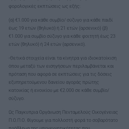
φορολογικές εκπτώσεις ως εξής:
(α) €1.000 για κάθε συμβίο/ σύζυγο για κάθε παιδί
έως 19 ετών (θηλυκό) ή 21 ετών (αρσενικό) (β)
€1.000 για συμβίο σύζυγο για κάθε φοιτητή έως 23
ετών (θηλυκό) ή 24 ετών (αρσενικό).
-Θετικά στοιχεία είναι τα κίνητρα για ιδιοκατοίκιση
όπου μεταξύ των εισηγήσεων περιλαμβάνεται και
πρόταση που αφορά σε εκπτώσεις για τις δόσεις
εξυπηρετούμενου δανείου αγοράς πρώτης
κατοικίας ή ενοικίου με €2.000 σε κάθε συμβίο/
σύζυγο.
Ως Παγκυπρια Οργάνωση Πενταμελούς Οικογένειας
Π.Ο.Π.Ο. θίγουμε για πολλοστή φορά το σοβαρότατο
πρόβλημα της υπογεννητικότητας που