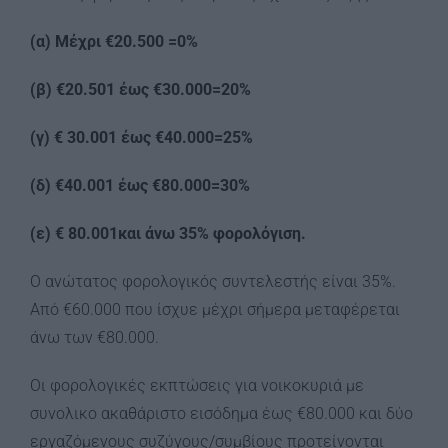
(α) Μέχρι €20.500 =0%
(β) €20.501 έως €30.000=20%
(γ) € 30.001 έως €40.000=25%
(δ) €40.001 έως €80.000=30%
(ε) € 80.001και άνω 35% φορολόγιση.
Ο ανώτατος φορολογικός συντελεστής είναι 35%.
Από €60.000 που ίσχυε μέχρι σήμερα μεταφέρεται
άνω των €80.000.
Οι φορολογικές εκπτώσεις για νοικοκυριά με
συνολικο ακαθάριστο εισόδημα έως €80.000 και δύο
εργαζόμενους συζύγους/συμβίους προτείνονται