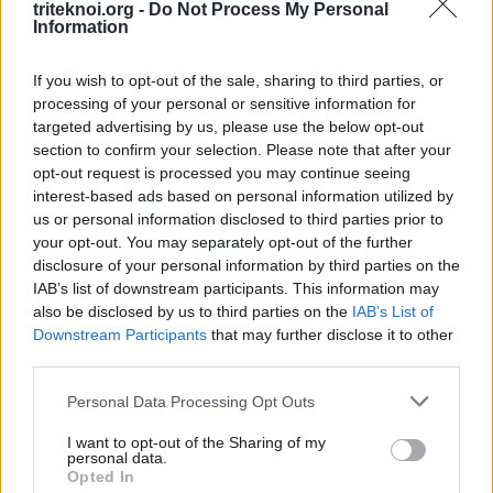
triteknoi.org -
Do Not Process My Personal
Information
να είναι κοντά στις €28.000 όπου είναι η πραγματική
αγοραστική αξία των μισθών του 2002 όπου
If you wish to opt-out of the sale, sharing to third parties, or
σημειώθηκε η τελευταία φορολογική μεταρρύθμιση.
processing of your personal or sensitive information for
targeted advertising by us, please use the below opt-out
Για να ωφεληθούν τα χαμηλά εισοδηματικά
section to confirm your selection. Please note that after your
στρώματα του πληθυσμού (46%του πληθυσμού) να
opt-out request is processed you may continue seeing
interest-based ads based on personal information utilized by
μειωθεί ο φόρος στα καύσιμα και ή να καταργηθεί η
us or personal information disclosed to third parties prior to
φορολογία στο ΦΠΑ των καυσίμων ούτως ώστε να
your opt-out. You may separately opt-out of the further
μην πληρώνει ο καταναλωτής φόρο στο φόρο.
disclosure of your personal information by third parties on the
IAB’s list of downstream participants. This information may
also be disclosed by us to third parties on the
IAB’s List of
-Για κίνητρο αντιμετώπισης της υπογεννητικότητας
Downstream Participants
that may further disclose it to other
που είναι σήμερα οι γεννήσεις στο 1.3% αντί στο
third parties.
2.1% όπου γίνεται η αναπλήρωση του πληθυσμού θα
Personal Data Processing Opt Outs
πρέπει για οικογένειες που δεν πληρώνουν φόρο
λόγω χαμηλών μισθών να δίδεται επίδομα
€200
για
I want to opt-out of the Sharing of my
personal data.
κάθε παιδί και φοιτητή ως επίσης επίδομα
€300
για
Opted In