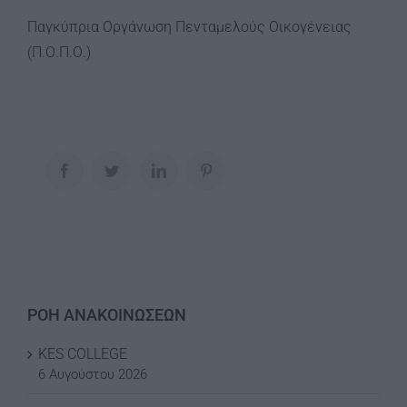
Παγκύπρια Οργάνωση Πενταμελούς Οικογένειας
(Π.Ο.Π.Ο.)
Facebook
Twitter
LinkedIn
Pinterest
ΡΟΗ ΑΝΑΚΟΙΝΩΣΕΩΝ
KES COLLEGE
6 Αυγούστου 2026