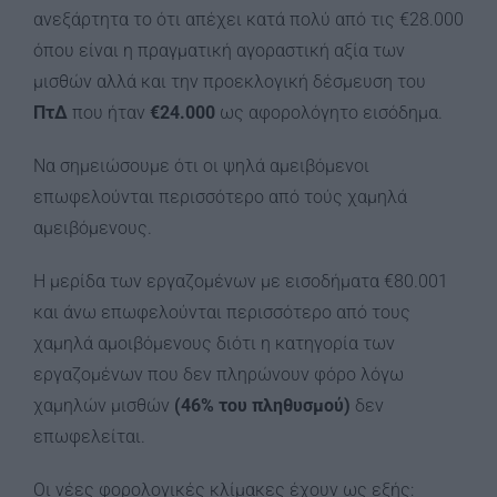
ανεξάρτητα το ότι απέχει κατά πολύ από τις €28.000
όπου είναι η πραγματική αγοραστική αξία των
μισθών αλλά και την προεκλογική δέσμευση του
ΠτΔ
που ήταν
€24.000
ως αφορολόγητο εισόδημα.
Να σημειώσουμε ότι οι ψηλά αμειβόμενοι
επωφελούνται περισσότερο από τούς χαμηλά
αμειβόμενους.
Η μερίδα των εργαζομένων με εισοδήματα €80.001
και άνω επωφελούνται περισσότερο από τους
χαμηλά αμοιβόμενους διότι η κατηγορία των
εργαζομένων που δεν πληρώνουν φόρο λόγω
χαμηλών μισθών
(46% του πληθυσμού)
δεν
επωφελείται.
Οι νέες φορολογικές κλίμακες έχουν ως εξής: