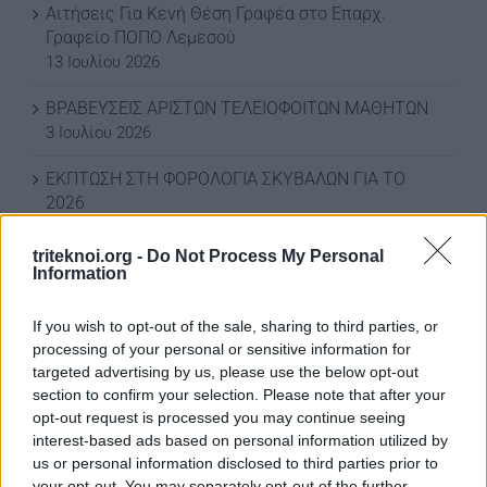
Αιτήσεις Για Κενή Θέση Γραφέα στο Επαρχ.
Γραφείο ΠΟΠΟ Λεμεσού
13 Ιουλίου 2026
ΒΡΑΒΕΥΣΕΙΣ ΑΡΙΣΤΩΝ ΤΕΛΕΙΟΦΟΙΤΩΝ ΜΑΘΗΤΩΝ
3 Ιουλίου 2026
ΕΚΠΤΩΣΗ ΣΤΗ ΦΟΡΟΛΟΓΙΑ ΣΚΥΒΑΛΩΝ ΓΙΑ ΤΟ
2026
3 Ιουλίου 2026
triteknoi.org -
Do Not Process My Personal
ΕΚΠΤΩΣΗ ΣΤΑ ΣΚΥΒΑΛΑ ΑΠΟ ΔΗΜΟ ΛΕΥΚΩΣΙΑΣ
Information
11 Ιουνίου 2026
If you wish to opt-out of the sale, sharing to third parties, or
Water World Ayia Napa Cyprus ΕΚΠΤΩΣΗ ΓΙΑ 2026
processing of your personal or sensitive information for
8 Ιουνίου 2026
targeted advertising by us, please use the below opt-out
section to confirm your selection. Please note that after your
ΕΚΠΤΩΣΗ ΑΠΟ ΚΟΙΝΟΤΙΚΟ ΣΥΜΒΟΥΛΙΟ
opt-out request is processed you may continue seeing
ΜΑΡΩΝΙΟΥ
interest-based ads based on personal information utilized by
3 Ιουνίου 2026
us or personal information disclosed to third parties prior to
your opt-out. You may separately opt-out of the further