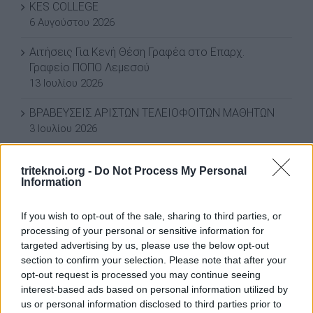
KES COLLEGE
6 Αυγούστου 2026
Αιτήσεις Για Κενή Θέση Γραφέα στο Επαρχ.
Γραφείο ΠΟΠΟ Λεμεσού
13 Ιουλίου 2026
ΒΡΑΒΕΥΣΕΙΣ ΑΡΙΣΤΩΝ ΤΕΛΕΙΟΦΟΙΤΩΝ ΜΑΘΗΤΩΝ
3 Ιουλίου 2026
ΕΚΠΤΩΣΗ ΣΤΗ ΦΟΡΟΛΟΓΙΑ ΣΚΥΒΑΛΩΝ ΓΙΑ ΤΟ 2026
triteknoi.org -
Do Not Process My Personal
3 Ιουλίου 2026
Information
ΕΚΠΤΩΣΗ ΣΤΑ ΣΚΥΒΑΛΑ ΑΠΟ ΔΗΜΟ ΛΕΥΚΩΣΙΑΣ
If you wish to opt-out of the sale, sharing to third parties, or
11 Ιουνίου 2026
processing of your personal or sensitive information for
targeted advertising by us, please use the below opt-out
Water World Ayia Napa Cyprus ΕΚΠΤΩΣΗ ΓΙΑ 2026
section to confirm your selection. Please note that after your
8 Ιουνίου 2026
opt-out request is processed you may continue seeing
interest-based ads based on personal information utilized by
ΕΚΠΤΩΣΗ ΑΠΟ ΚΟΙΝΟΤΙΚΟ ΣΥΜΒΟΥΛΙΟ ΜΑΡΩΝΙΟΥ
us or personal information disclosed to third parties prior to
3 Ιουνίου 2026