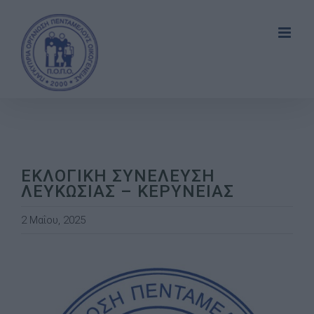
Skip
to
content
ΕΚΛΟΓΙΚΗ ΣΥΝΕΛΕΥΣΗ
ΛΕΥΚΩΣΙΑΣ – ΚΕΡΥΝΕΙΑΣ
2 Μαΐου, 2025
View
Larger
Image