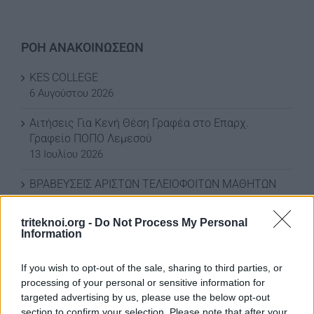
ΡΟΗ ΑΝΑΚΟΙΝΩΣΕΩΝ
KES COLLEGE
6 Αυγούστου 2026
Αιτήσεις Για Κενή Θέση Γραφέα στο Επαρχ.
Γραφείο ΠΟΠΟ Λεμεσού
13 Ιουλίου 2026
ΒΡΑΒΕΥΣΕΙΣ ΑΡΙΣΤΩΝ ΤΕΛΕΙΟΦΟΙΤΩΝ ΜΑΘΗΤΩΝ
3 Ιουλίου 2026
triteknoi.org -
Do Not Process My Personal
ΕΚΠΤΩΣΗ ΣΤΗ ΦΟΡΟΛΟΓΙΑ ΣΚΥΒΑΛΩΝ ΓΙΑ ΤΟ
Information
2026
3 Ιουλίου 2026
If you wish to opt-out of the sale, sharing to third parties, or
processing of your personal or sensitive information for
ΕΚΠΤΩΣΗ ΣΤΑ ΣΚΥΒΑΛΑ ΑΠΟ ΔΗΜΟ ΛΕΥΚΩΣΙΑΣ
targeted advertising by us, please use the below opt-out
11 Ιουνίου 2026
section to confirm your selection. Please note that after your