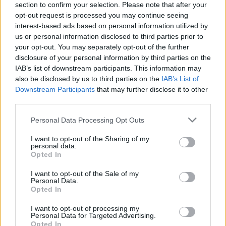
section to confirm your selection. Please note that after your
ΕΚΠΤΩΣΗ ΣΤΑ ΣΚΥΒΑΛΑ ΑΠΟ ΔΗΜΟ ΛΕΥΚΩΣΙΑΣ
opt-out request is processed you may continue seeing
11 Ιουνίου 2026
interest-based ads based on personal information utilized by
us or personal information disclosed to third parties prior to
Water World Ayia Napa Cyprus ΕΚΠΤΩΣΗ ΓΙΑ 2026
your opt-out. You may separately opt-out of the further
8 Ιουνίου 2026
disclosure of your personal information by third parties on the
IAB’s list of downstream participants. This information may
ΕΚΠΤΩΣΗ ΑΠΟ ΚΟΙΝΟΤΙΚΟ ΣΥΜΒΟΥΛΙΟ ΜΑΡΩΝΙΟΥ
also be disclosed by us to third parties on the
IAB’s List of
3 Ιουνίου 2026
Downstream Participants
that may further disclose it to other
third parties.
Personal Data Processing Opt Outs
ΟΙ ΕΚΔΗΛΩΣΕΙΣ ΜΑΣ
I want to opt-out of the Sharing of my
personal data.
Opted In
I want to opt-out of the Sale of my
Personal Data.
Opted In
I want to opt-out of processing my
Personal Data for Targeted Advertising.
Opted In