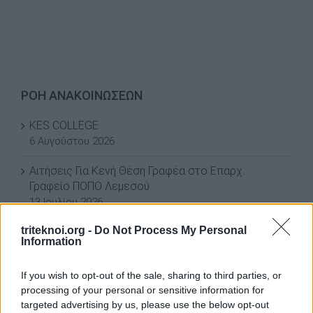
ΡΟΗ ΑΝΑΚΟΙΝΩΣΕΩΝ
KES COLLEGE
6 Αυγούστου 2026
Αιτήσεις Για Κενή Θέση Γραφέα στο Επαρχ.
Γραφείο ΠΟΠΟ Λεμεσού
13 Ιουλίου 2026
triteknoi.org -
Do Not Process My Personal
ΒΡΑΒΕΥΣΕΙΣ ΑΡΙΣΤΩΝ ΤΕΛΕΙΟΦΟΙΤΩΝ ΜΑΘΗΤΩΝ
Information
3 Ιουλίου 2026
If you wish to opt-out of the sale, sharing to third parties, or
ΕΚΠΤΩΣΗ ΣΤΗ ΦΟΡΟΛΟΓΙΑ ΣΚΥΒΑΛΩΝ ΓΙΑ ΤΟ 2026
processing of your personal or sensitive information for
3 Ιουλίου 2026
targeted advertising by us, please use the below opt-out