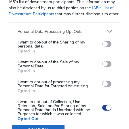
IAB’s list of downstream participants. This information may
Γραφείο ΠΟΠΟ Λεμεσού
also be disclosed by us to third parties on the
IAB’s List of
13 Ιουλίου 2026
Downstream Participants
that may further disclose it to other
third parties.
ΒΡΑΒΕΥΣΕΙΣ ΑΡΙΣΤΩΝ ΤΕΛΕΙΟΦΟΙΤΩΝ ΜΑΘΗΤΩΝ
3 Ιουλίου 2026
Personal Data Processing Opt Outs
ΕΚΠΤΩΣΗ ΣΤΗ ΦΟΡΟΛΟΓΙΑ ΣΚΥΒΑΛΩΝ ΓΙΑ ΤΟ 2026
I want to opt-out of the Sharing of my
3 Ιουλίου 2026
personal data.
Opted In
ΕΚΠΤΩΣΗ ΣΤΑ ΣΚΥΒΑΛΑ ΑΠΟ ΔΗΜΟ ΛΕΥΚΩΣΙΑΣ
I want to opt-out of the Sale of my
11 Ιουνίου 2026
Personal Data.
Opted In
Water World Ayia Napa Cyprus ΕΚΠΤΩΣΗ ΓΙΑ 2026
I want to opt-out of processing my
8 Ιουνίου 2026
Personal Data for Targeted Advertising.
Opted In
ΕΚΠΤΩΣΗ ΑΠΟ ΚΟΙΝΟΤΙΚΟ ΣΥΜΒΟΥΛΙΟ ΜΑΡΩΝΙΟΥ
I want to opt-out of Collection, Use,
3 Ιουνίου 2026
Retention, Sale, and/or Sharing of my
Personal Data that Is Unrelated with the
Purposes for which it was collected.
Opted Out
ΟΙ ΕΚΔΗΛΩΣΕΙΣ ΜΑΣ