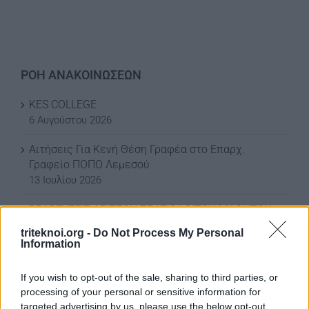
ΡΟΗ ΑΝΑΚΟΙΝΩΣΕΩΝ
KES COLLEGE
6 Αυγούστου 2026
Αιτήσεις Για Κενή Θέση Γραφέα στο Επαρχ.
Γραφείο ΠΟΠΟ Λεμεσού
13 Ιουλίου 2026
ΒΡΑΒΕΥΣΕΙΣ ΑΡΙΣΤΩΝ ΤΕΛΕΙΟΦΟΙΤΩΝ ΜΑΘΗΤΩΝ
3 Ιουλίου 2026
triteknoi.org -
Do Not Process My Personal
Information
ΕΚΠΤΩΣΗ ΣΤΗ ΦΟΡΟΛΟΓΙΑ ΣΚΥΒΑΛΩΝ ΓΙΑ ΤΟ
2026
If you wish to opt-out of the sale, sharing to third parties, or
3 Ιουλίου 2026
processing of your personal or sensitive information for
targeted advertising by us, please use the below opt-out