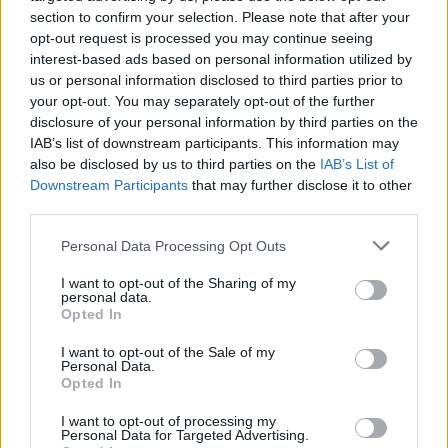
ΕΚΠΤΩΣΗ ΣΤΑ ΣΚΥΒΑΛΑ ΑΠΟ ΔΗΜΟ ΛΕΥΚΩΣΙΑΣ
section to confirm your selection. Please note that after your
11 Ιουνίου 2026
opt-out request is processed you may continue seeing
interest-based ads based on personal information utilized by
Water World Ayia Napa Cyprus ΕΚΠΤΩΣΗ ΓΙΑ 2026
us or personal information disclosed to third parties prior to
8 Ιουνίου 2026
your opt-out. You may separately opt-out of the further
disclosure of your personal information by third parties on the
ΕΚΠΤΩΣΗ ΑΠΟ ΚΟΙΝΟΤΙΚΟ ΣΥΜΒΟΥΛΙΟ
IAB’s list of downstream participants. This information may
ΜΑΡΩΝΙΟΥ
also be disclosed by us to third parties on the
IAB’s List of
3 Ιουνίου 2026
Downstream Participants
that may further disclose it to other
third parties.
Personal Data Processing Opt Outs
ΟΙ ΕΚΔΗΛΩΣΕΙΣ ΜΑΣ
I want to opt-out of the Sharing of my
personal data.
Opted In
I want to opt-out of the Sale of my
Personal Data.
Opted In
I want to opt-out of processing my
Personal Data for Targeted Advertising.