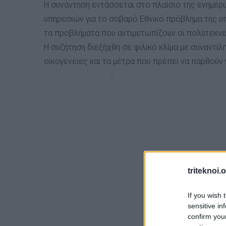
Η συνάντηση εντάσσεται στο πλαίσιο της ενημέ
υπηρεσιών για το σοβαρό Εθνικό πρόβλημα της υπ
τα προβλήματα που αντιμετωπίζουν οι πολύτεκνε
Η συζήτηση διεξήχθη σε φιλικό κλίμα με συναντ
οικογένειες και τα μέτρα που πρέπει να παρθούν 
triteknoi.
If you wish 
sensitive in
confirm you