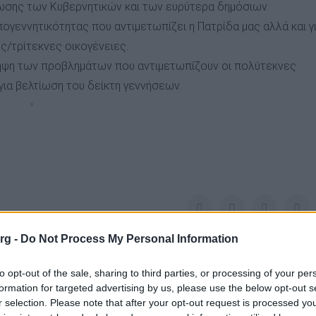
ρωσης των Κυβερνητικών και των ευρύτερα δημόσιων
ογεννητικότητας που αντιμετωπίζει η Πατρίδα μας αλλά και γ
ς/τρίτεκνες οικογένειες.
ίληψη των προβλημάτων που αντιμετωπίζουν οι πολύτεκνες
για βελτίωση του δείκτη γεννήσεων.
Facebook
Twitter
LinkedIn
Pin
org -
Do Not Process My Personal Information
to opt-out of the sale, sharing to third parties, or processing of your per
formation for targeted advertising by us, please use the below opt-out s
r selection. Please note that after your opt-out request is processed y