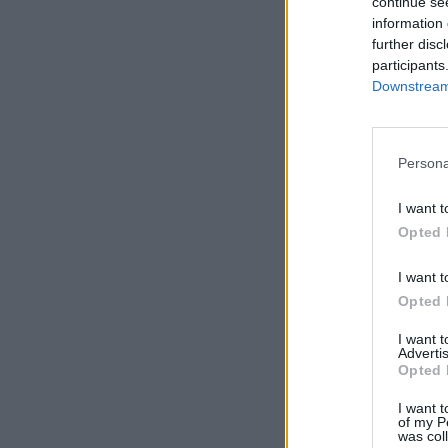
continue se
information 
further disc
participants
Downstream 
Persona
I want t
Opted 
I want t
Opted 
I want 
Advertis
Opted 
I want t
of my P
was col