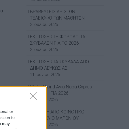
ια
ΒΡΑΒΕΥΣΕΙΣ ΑΡΙΣΤΩΝ
ΤΕΛΕΙΟΦΟΙΤΩΝ ΜΑΘΗΤΩΝ
3 Ιουλίου 2026
ΕΚΠΤΩΣΗ ΣΤΗ ΦΟΡΟΛΟΓΙΑ
ΣΚΥΒΑΛΩΝ ΓΙΑ ΤΟ 2026
3 Ιουλίου 2026
ΕΚΠΤΩΣΗ ΣΤΑ ΣΚΥΒΑΛΑ ΑΠΟ
ΔΗΜΟ ΛΕΥΚΩΣΙΑΣ
11 Ιουνίου 2026
terest
Water World Ayia Napa Cyprus
ΕΚΠΤΩΣΗ ΓΙΑ 2026
8 Ιουνίου 2026
sonal or
ΕΚΠΤΩΣΗ ΑΠΟ ΚΟΙΝΟΤΙΚΟ
ection to
ΣΥΜΒΟΥΛΙΟ ΜΑΡΩΝΙΟΥ
ou may
3 Ιουνίου 2026