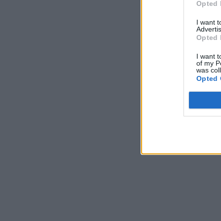
Opted 
I want 
Advertis
Opted 
I want t
of my P
was col
Opted 