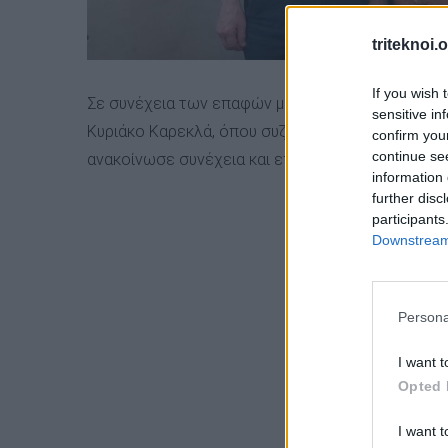
triteknoi.
If you wish 
Σε συνέχεια των επαφών με Δήμους και κοινότητε
sensitive in
Κυριάκο Καρεκλά, όπου συζητήθηκε η παροχή εκπ
confirm you
continue se
ανακοίνωσε συνέχεια και επέκταση και στην κο
information 
further disc
participants
Downstream 
Persona
I want t
Opted 
I want t