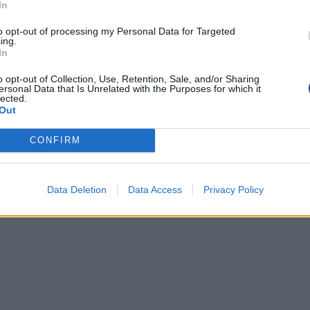
In
to opt-out of processing my Personal Data for Targeted
ing.
In
o opt-out of Collection, Use, Retention, Sale, and/or Sharing
ersonal Data that Is Unrelated with the Purposes for which it
lected.
Out
CONFIRM
Data Deletion
Data Access
Privacy Policy