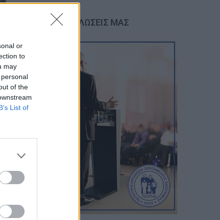
ΟΙ ΕΚΔΗΛΩΣΕΙΣ ΜΑΣ
sonal or
ection to
ou may
 personal
out of the
 downstream
B’s List of
terest