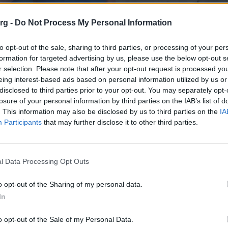
org -
Do Not Process My Personal Information
to opt-out of the sale, sharing to third parties, or processing of your per
ς της Ε.Ε Λάρνακας είχαμε συνάντηση με Δήμαρχο Αθηένου κ.
formation for targeted advertising by us, please use the below opt-out s
τώσεων στις Κοινωτικές υπηρεσίες. Ο κ. Καρεκλάς μας
r selection. Please note that after your opt-out request is processed y
eing interest-based ads based on personal information utilized by us or
ινότητα Αβδελλερού των παρεχόμενων εκπτώσεων.
disclosed to third parties prior to your opt-out. You may separately opt-
losure of your personal information by third parties on the IAB’s list of
. This information may also be disclosed by us to third parties on the
IA
Participants
that may further disclose it to other third parties.
Facebook
Twitter
LinkedIn
Pin
l Data Processing Opt Outs
o opt-out of the Sharing of my personal data.
In
o opt-out of the Sale of my Personal Data.