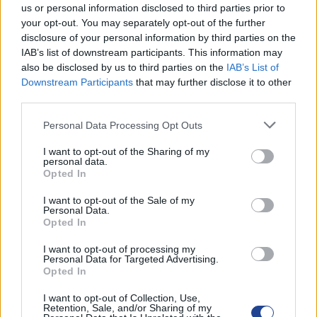
us or personal information disclosed to third parties prior to
KES COLLEGE
your opt-out. You may separately opt-out of the further
6 Αυγούστου 2026
disclosure of your personal information by third parties on the
IAB’s list of downstream participants. This information may
Αιτήσεις Για Κενή Θέση Γραφέα στο Επαρχ.
also be disclosed by us to third parties on the
IAB’s List of
Γραφείο ΠΟΠΟ Λεμεσού
Downstream Participants
that may further disclose it to other
13 Ιουλίου 2026
third parties.
ΒΡΑΒΕΥΣΕΙΣ ΑΡΙΣΤΩΝ ΤΕΛΕΙΟΦΟΙΤΩΝ ΜΑΘΗΤΩΝ
Personal Data Processing Opt Outs
3 Ιουλίου 2026
I want to opt-out of the Sharing of my
personal data.
ΕΚΠΤΩΣΗ ΣΤΗ ΦΟΡΟΛΟΓΙΑ ΣΚΥΒΑΛΩΝ ΓΙΑ ΤΟ
Opted In
2026
3 Ιουλίου 2026
I want to opt-out of the Sale of my
Personal Data.
Opted In
ΕΚΠΤΩΣΗ ΣΤΑ ΣΚΥΒΑΛΑ ΑΠΟ ΔΗΜΟ ΛΕΥΚΩΣΙΑΣ
11 Ιουνίου 2026
I want to opt-out of processing my
Personal Data for Targeted Advertising.
Water World Ayia Napa Cyprus ΕΚΠΤΩΣΗ ΓΙΑ 2026
Opted In
8 Ιουνίου 2026
I want to opt-out of Collection, Use,
Retention, Sale, and/or Sharing of my
ΕΚΠΤΩΣΗ ΑΠΟ ΚΟΙΝΟΤΙΚΟ ΣΥΜΒΟΥΛΙΟ