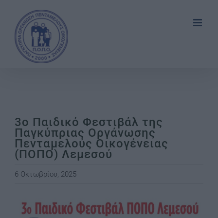
Skip
to
content
3o Παιδικό Φεστιβάλ της
Παγκύπριας Οργάνωσης
Πενταμελούς Οικογένειας
(ΠΟΠΟ) Λεμεσού
6 Οκτωβρίου, 2025
View
Larger