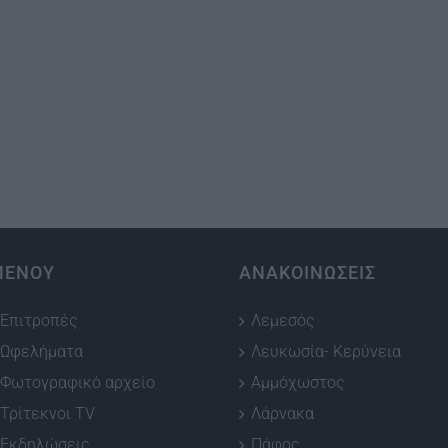
ΜΕΝΟΥ
ΑΝΑΚΟΙΝΩΣΕΙΣ
Επιτροπές
Λεμεσός
Ωφελήματα
Λευκωσία- Κερύνεια
Φωτογραφικό αρχείο
Αμμόχωστος
Τρίτεκνοι TV
Λάρνακα
Εκδηλώσεις
Πάφος