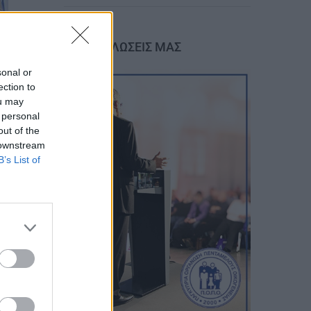
ΟΙ ΕΚΔΗΛΩΣΕΙΣ ΜΑΣ
sonal or
ection to
ou may
 personal
out of the
 downstream
B’s List of