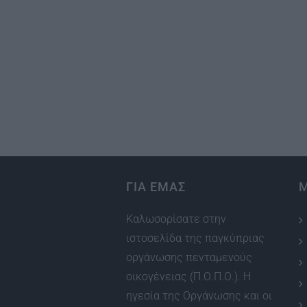
ΓΙΑ ΕΜΑΣ
Καλωσορίσατε στην
ιστοσελίδα της παγκύπριας
οργάνωσης πενταμενούς
οικογένειας (Π.Ο.Π.Ο.). Η
ηγεσία της Οργάνωσης και οι