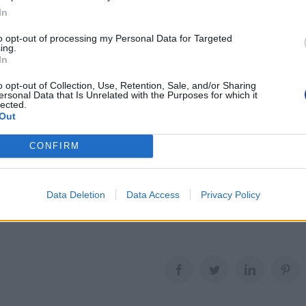
In
to opt-out of processing my Personal Data for Targeted
ing.
In
o opt-out of Collection, Use, Retention, Sale, and/or Sharing
τοδιοίκησης Λάρνακας, Άγγελος Χατζηχαραλάμπους, είχε
ersonal Data that Is Unrelated with the Purposes for which it
lected.
ρχιακή Επιτροπή της ΠΟΠΟ Λάρνακας.
Out
τα που αφορούν τις οικογένειες με τρία παιδιά και τρόποι
CONFIRM
ής τους στήριξης σε τοπικό επίπεδο.
υλίες που προάγουν την κοινωνική συνοχή και την έμπρακτ
ξη των οικογενειών.
Data Deletion
Data Access
Privacy Policy
Facebook
Twitter
LinkedIn
Pin