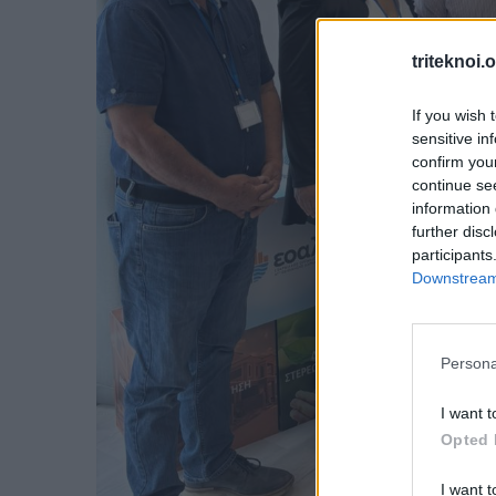
triteknoi.
If you wish 
sensitive in
confirm you
continue se
information 
further disc
participants
Downstream 
Persona
I want t
Opted 
I want t