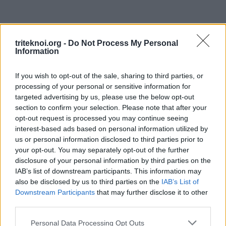
triteknoi.org -
Do Not Process My Personal
Information
ΓΙΑ ΕΜΑΣ
If you wish to opt-out of the sale, sharing to third parties, or
Καλωσορίσατε στην ιστοσελίδα της παγκύπριας
processing of your personal or sensitive information for
οργάνωσης πενταμενούς οικογένειας (Π.Ο.Π.Ο.). Η
targeted advertising by us, please use the below opt-out
section to confirm your selection. Please note that after your
ηγεσία της Οργάνωσης και οι Επαρχιακές Επιτροπές
opt-out request is processed you may continue seeing
είναι στην διάθεση σας για οποιαδήποτε ενημέρωση
interest-based ads based on personal information utilized by
ή βοήθεια χρειαστεί να σας παράσχουν. Μπορείτε να
us or personal information disclosed to third parties prior to
your opt-out. You may separately opt-out of the further
επικοινωνείτε με τα επαρχιακά γραφεία όπου το
disclosure of your personal information by third parties on the
προσωπικό είναι πρόθυμο να σας εξυπηρετήσει.
IAB’s list of downstream participants. This information may
also be disclosed by us to third parties on the
IAB’s List of
Downstream Participants
that may further disclose it to other
ΜΕΝΟΥ
third parties.
Personal Data Processing Opt Outs