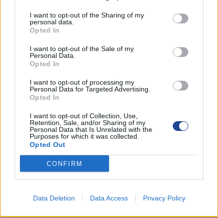
Επιτροπές
Ωφελήματα
I want to opt-out of the Sharing of my
personal data.
Φωτογραφικό αρχείο
Opted In
Τρίτεκνοι TV
I want to opt-out of the Sale of my
Personal Data.
Εκδηλώσεις
Opted In
Εκπτωκατάλογος
I want to opt-out of processing my
Personal Data for Targeted Advertising.
Χρήσιμες Συνδέσεις
Opted In
Επικοινωνία
I want to opt-out of Collection, Use,
Retention, Sale, and/or Sharing of my
Personal Data that Is Unrelated with the
Purposes for which it was collected.
ΑΝΑΚΟΙΝΩΣΕΙΣ
Opted Out
Λεμεσός
CONFIRM
Λευκωσία- Κερύνεια
Αμμόχωστος
Data Deletion
Data Access
Privacy Policy
Λάρνακα