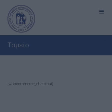
Skip
to
content
Ταμείο
[woocommerce_checkout]