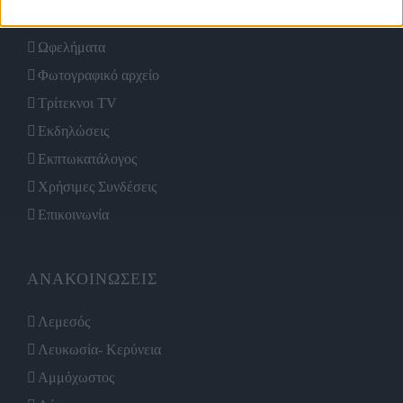
Επιτροπές
Ωφελήματα
Φωτογραφικό αρχείο
Τρίτεκνοι TV
Εκδηλώσεις
Εκπτωκατάλογος
Χρήσιμες Συνδέσεις
Επικοινωνία
ΑΝΑΚΟΙΝΩΣΕΙΣ
Λεμεσός
Λευκωσία- Κερύνεια
Αμμόχωστος