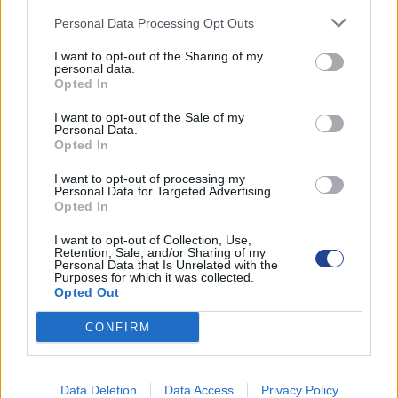
Personal Data Processing Opt Outs
I want to opt-out of the Sharing of my
personal data.
Opted In
I want to opt-out of the Sale of my
ΓΙΑ ΕΜΑΣ
Personal Data.
Opted In
Καλωσορίσατε στην ιστοσελίδα της παγκύπριας οργάνωσης
I want to opt-out of processing my
πενταμενούς οικογένειας (Π.Ο.Π.Ο.). Η ηγεσία της
Personal Data for Targeted Advertising.
Opted In
Οργάνωσης και οι Επαρχιακές Επιτροπές είναι στην διάθεση
σας για οποιαδήποτε ενημέρωση ή βοήθεια χρειαστεί να σας
I want to opt-out of Collection, Use,
Retention, Sale, and/or Sharing of my
παράσχουν. Μπορείτε να επικοινωνείτε με τα επαρχιακά
Personal Data that Is Unrelated with the
Purposes for which it was collected.
γραφεία όπου το προσωπικό είναι πρόθυμο να σας
Opted Out
εξυπηρετήσει.
CONFIRM
ΜΕΝΟΥ
Data Deletion
Data Access
Privacy Policy