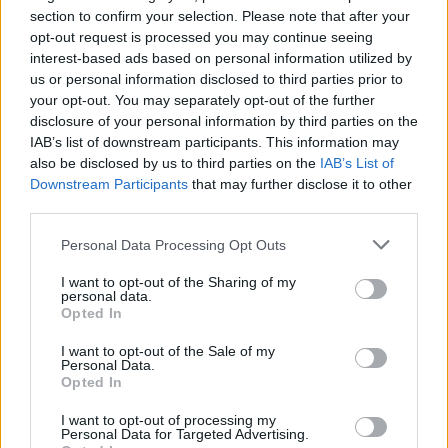
γνώση με τη μόρφωση και την καλλιέργεια του
section to confirm your selection. Please note that after your
πνεύματος οι νέοι δημιουργούν ολοκληρωμένη
opt-out request is processed you may continue seeing
προσωπικότητα και ενδυναμώνεται η αγάπη τους στην
interest-based ads based on personal information utilized by
us or personal information disclosed to third parties prior to
τέχνη και τον πολιτισμό. Ανέφερε χαρακτηριστικά
your opt-out. You may separately opt-out of the further
«Δεν είναι πολυτέλεια εν μέσω οικονομικής κρίσης η
disclosure of your personal information by third parties on the
ενίσχυση των καλλιτεχνών μας. Είναι μια έμπρακτή
IAB’s list of downstream participants. This information may
κίνηση εκτίμησης του πνευματικού κόσμου της
also be disclosed by us to third parties on the
IAB’s List of
Κύπρου». Καλούμε το Υπουργείο Παιδείας και την
Downstream Participants
that may further disclose it to other
third parties.
Κυβέρνηση να μην θυσιάσει την Παιδεία στον βωμό
της ευημερίας των αριθμών.
Personal Data Processing Opt Outs
Στη συνέχεια η οργάνωση παρέθεσε δεξίωση στους
I want to opt-out of the Sharing of my
personal data.
βραβευθέντες, στις οικογένειες τους και στους
Opted In
καλεσμένους.
I want to opt-out of the Sale of my
Personal Data.
Opted In
Add to calendar
I want to opt-out of processing my
Personal Data for Targeted Advertising.