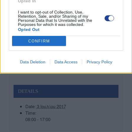
Opted In
I want to opt-out of Collection, Use,
Retention, Sale, and/or Sharing of my
Personal Data that Is Unrelated with the
Purposes for which it was collected.
Opted Out
Facebook
Twitter
LinkedIn
Pinterest
CONFIRM
Data Deletion
Data Access
Privacy Policy
DETAILS
Date:
3 Ιουλίου 2017
Time:
08:00 - 17:00