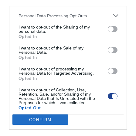
third parties.
Personal Data Processing Opt Outs
I want to opt-out of the Sharing of my
personal data.
Opted In
I want to opt-out of the Sale of my
Personal Data.
Opted In
ΕΚΠΤΩΣΗ ΣΤΑ ΣΚΥΒΑΛΑ ΑΠΟ ΔΗΜΟ ΛΕΥΚΩΣΙΑΣ
I want to opt-out of processing my
ΕΚΠΤΩΣΗ ΣΤΑ ΣΚΥΒΑΛΑ ΑΠΟ
Personal Data for Targeted Advertising.
11
Opted In
ΔΗΜΟ ΛΕΥΚΩΣΙΑΣ
06, 2026
By
Anna Constantinou
|
11 Ιουνίου, 2026
|
I want to opt-out of Collection, Use,
Retention, Sale, and/or Sharing of my
ΛΕΥΚΩΣΙΑ-ΚΕΡΥΝΕΙΑ
Personal Data that Is Unrelated with the
Purposes for which it was collected.
Opted Out
'Εκπτωση από Δημαρχείο Λευκωσίας, για τα
Δημοτικά Διαμερίσματα Λευκωσίας,
CONFIRM
Έγκωμης και Αγίου Δομετίου για το έτος
2026. Τρίτεκνες οικογένειες που παίρνουν