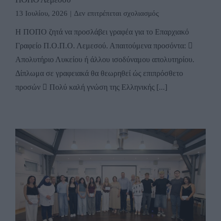
στο
13 Ιουλίου, 2026
|
Δεν επιτρέπεται σχολιασμός
Αιτήσεις
Η ΠΟΠΟ ζητά να προσλάβει γραφέα για το Επαρχιακό
Για
Γραφείο Π.Ο.Π.Ο. Λεμεσού. Απαιτούμενα προσόντα: 
Κενή
Θέση
Απολυτήριο Λυκείου ή άλλου ισοδύναμου απολυτηρίου.
Γραφέα
Δίπλωμα σε γραφειακά θα θεωρηθεί ώς επιπρόσθετο
στο
προσών  Πολύ καλή γνώση της Ελληνικής [...]
Επαρχ.
Γραφείο
ΠΟΠΟ
Λεμεσού