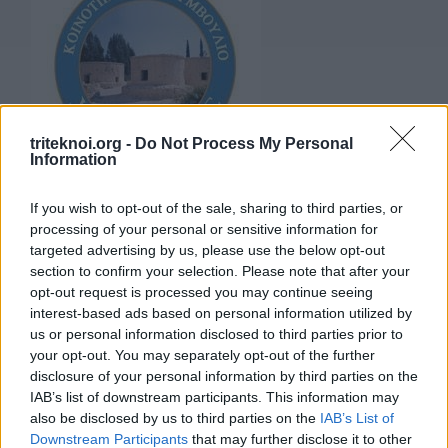
triteknoi.org -
Do Not Process My Personal
Information
If you wish to opt-out of the sale, sharing to third parties, or
ΕΚΠΤΩΣΗ ΣΤΗ ΦΟΡΟΛΟΓΙΑ ΣΚΥΒΑΛΩΝ ΓΙΑ ΤΟ
processing of your personal or sensitive information for
targeted advertising by us, please use the below opt-out
2026
section to confirm your selection. Please note that after your
στο
3 Ιουλίου, 2026
|
Δεν επιτρέπεται σχολιασμός
opt-out request is processed you may continue seeing
ΕΚΠΤΩΣΗ
interest-based ads based on personal information utilized by
Το Κοινοτικό Συμβούλιο Χοιροκοιτίας αποφάσισε την
ΣΤΗ
us or personal information disclosed to third parties prior to
παραχώρηση έκπτωσης 10% στη φορολογία σκυβάλων για
ΦΟΡΟΛΟΓΙΑ
your opt-out. You may separately opt-out of the further
ΣΚΥΒΑΛΩΝ
το έτος 2026. Η έκπτωση αφορά πενταμελείς οικογένειες με
disclosure of your personal information by third parties on the
ΓΙΑ
IAB’s list of downstream participants. This information may
εξαρτώμενα τέκνα (συμπεριλαμβανομένων των φοιτητών
ΤΟ
also be disclosed by us to third parties on the
IAB’s List of
και των εθνοφρουρών) και θα παραχωρείται με την [...]
2026
Downstream Participants
that may further disclose it to other