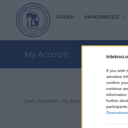
Skip
to
ΑΡΧΙΚΗ
ΑΝΑΚΟΙΝΩΣΕΙΣ
content
My Account
triteknoi.
If you wish 
sensitive in
confirm you
continue se
information 
[user_registration_my_account]
further disc
participants
Downstream 