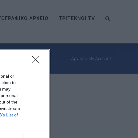
ΟΓΡΑΦΙΚΟ ΑΡΧΕΙΟ
ΤΡΙΤΕΚΝΟΙ TV
Αρχική
»
My Account
sonal or
ection to
ou may
 personal
out of the
 downstream
B’s List of