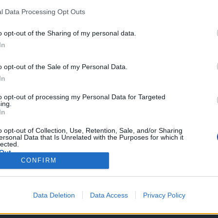
l Data Processing Opt Outs
o opt-out of the Sharing of my personal data.
ΜΕΝΟΥ
ΑΝΑΚΟΙΝΩΣΕΙΣ
In
Επιτροπές
Λεμεσός
o opt-out of the Sale of my Personal Data.
In
Ωφελήματα
Λευκωσία- Κερύνεια
Φωτογραφικό αρχείο
Αμμόχωστος
to opt-out of processing my Personal Data for Targeted
ing.
Τρίτεκνοι TV
Λάρνακα
In
Εκδηλώσεις
Πάφος
o opt-out of Collection, Use, Retention, Sale, and/or Sharing
ersonal Data that Is Unrelated with the Purposes for which it
Εκπτωκατάλογος
Δράσεις- Συναντήσεις
lected.
Out
Χρήσιμες Συνδέσεις
CONFIRM
Επικοινωνία
Data Deletion
Data Access
Privacy Policy