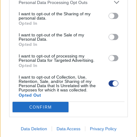
Επιτροπές
Personal Data Processing Opt Outs
Ωφελήματα
I want to opt-out of the Sharing of my
personal data.
Φωτογραφικό αρχείο
Opted In
Τρίτεκνοι TV
I want to opt-out of the Sale of my
Εκδηλώσεις
Personal Data.
Opted In
Εκπτωκατάλογος
I want to opt-out of processing my
Χρήσιμες Συνδέσεις
Personal Data for Targeted Advertising.
Opted In
Επικοινωνία
I want to opt-out of Collection, Use,
Retention, Sale, and/or Sharing of my
Personal Data that Is Unrelated with the
ΑΝΑΚΟΙΝΩΣΕΙΣ
Purposes for which it was collected.
Opted Out
Λεμεσός
CONFIRM
Λευκωσία- Κερύνεια
Αμμόχωστος
Data Deletion
Data Access
Privacy Policy
Λάρνακα