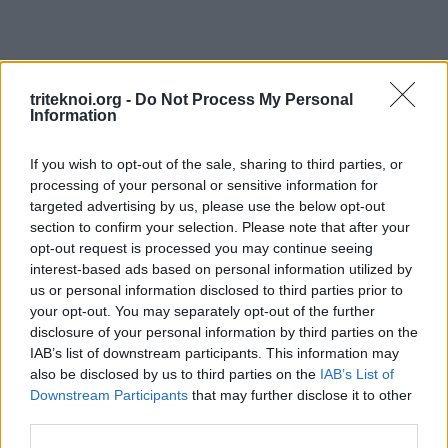
triteknoi.org -
Do Not Process My Personal
ΓΙΑ ΕΜΑΣ
Information
Καλωσορίσατε στην ιστοσελίδα της παγκύπριας οργάνωσης
If you wish to opt-out of the sale, sharing to third parties, or
processing of your personal or sensitive information for
πενταμενούς οικογένειας (Π.Ο.Π.Ο.). Η ηγεσία της
targeted advertising by us, please use the below opt-out
Οργάνωσης και οι Επαρχιακές Επιτροπές είναι στην διάθεση
section to confirm your selection. Please note that after your
σας για οποιαδήποτε ενημέρωση ή βοήθεια χρειαστεί να σας
opt-out request is processed you may continue seeing
interest-based ads based on personal information utilized by
παράσχουν. Μπορείτε να επικοινωνείτε με τα επαρχιακά
us or personal information disclosed to third parties prior to
γραφεία όπου το προσωπικό είναι πρόθυμο να σας
your opt-out. You may separately opt-out of the further
εξυπηρετήσει.
disclosure of your personal information by third parties on the
IAB’s list of downstream participants. This information may
also be disclosed by us to third parties on the
IAB’s List of
Downstream Participants
that may further disclose it to other
ΜΕΝΟΥ
third parties.